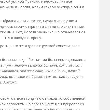
теплой уютной Франции, и несмотря на все
аю жить в России, а этим сайтом убеждаю себя в
я выбрался из ямы-России, начал жить лучше и
оделюсь своим открытием с теми кто сидит в яме,
угие ямы. Нет, Россия очень сильно отличается от
чается в плохую сторону.
сы, чего же я делаю в русской соцсети, раз я
бы больные над работниками больницы издевались,
ы в тут – значит вы тоже больные, как и мы! Если
х кататься, это же лучше, чем в ойойой, плохой
начит вы такие же больные как мы, или завидуете
! Ахахаха.
или, что я все это делаю от какой-то собственной
ои аргументы, но просто факт: я эмигрировал из
едставлял как вы там живете в России, занимался