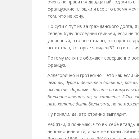
очень не нравится двадцатый год жить в 
французские плюшки я все это время мечт
том, что не хочу…
По сути я тут из-за гражданского долга, 
теперь буду последней свиньёй, если не п
уверенный, что все страны, это просто др
всех стран, которые я видел(32шт) и отли
Потому меня не обижают совершенно вопро
француз.
Аллегорично и гротескно – это как если 
чего вы, дураки делаете в больнице, раз в
вы такие здоровые – бегите на каруселька
больнице лежать, че, не катаетесь? Так з
нам, хотите быть больными, но не можете
Ну поняли, да, это странно выглядит.
Ребятки, я понимаю, что вы себе вталдыч
неполноценности, и вам не важны любые м
России в 1998 году, до 2010 года я не пр