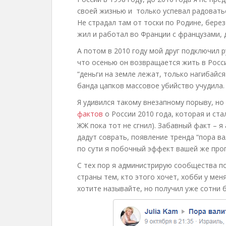
своей жизнью и только успевал радоватьс
Не страдал там от тоски по Родине, березо
жил и работал во Франции с французами, 
А потом в 2010 году мой друг подключил р
что осенью он возвращается жить в Росси
“деньги на земле лежат, только нагибайся
банда цапков массовое убийство учудила.
Я удивился такому внезапному порыву, но
фактов
о России 2010 года, которая и с
ЖЖ пока тот не сгнил). Забавный факт – я
дадут соврать, появление тренда “пора в
по сути я побочный эффект вашей же про
С тех пор я администрирую сообщества по
страны тем, кто этого хочет, хобби у меня
хотите называйте, но получил уже сотни 