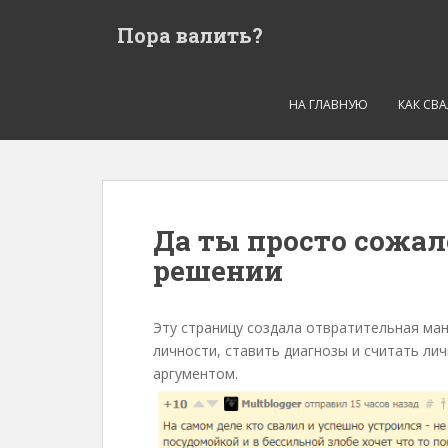
S
Пора валить?
k
i
p
t
НА ГЛАВНУЮ
КАК СВ
o
m
a
i
n
Да ты просто сожа
c
решении
o
n
t
Эту страницу создала отвратительная ман
e
личности, ставить диагнозы и считать л
n
аргументом.
t