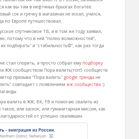
я как вы там в нефтяных брызгах богатее.
вый сок и гречку в магазинах не искал, учился,
да по Европе путешествовал.
усское спутниковое ТВ, и в том же году заявил,
ю, потому что в ней “полно возможностей”,
 их подбирать” и “стабильность©”, как раз тогда
 не стал спорить, а просто собрал ему
подборку
тала ЖЖ сообществом Пора валить(топ5 сообществ
 автор призыва “Пора валить”
google тренды
не
алить” совпадает с появлением
жж сообщества
:)
паганды.
ра валить в ЖЖ, ВК, FB и помогаю свалить из
 такое, или заскок, или гуманитарная миссия, как
благодарностей от успешно сваливших.