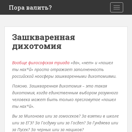
S
Пора валить?
TOGGLE
k
i
p
t
Зашкваренная
o
дихотомия
m
a
i
Вообще философская триада
«да», «нет» и «пошел
n
ты нах*й» просто отражает заполненность
c
российской ноосферы зашкваренными дихотомиями.
o
n
Поясню. Зашкваренная дихотомия – это такая
t
дихотомия, когда единственным выбором разумного
e
человека может быть только пресловутое «пошел
n
ты нах*й».
t
Вы за Милонова или за гомосеков? За взятки в школе
или за ЕГЭ? За Госдуму или за Госдеп? За Гундяева или
за Пусек? За черных или за нациков?