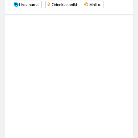
LiveJournal
Odnoklassniki
Mail.ru