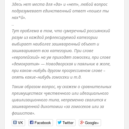
Здесь нет места для «да» и «нет», любой вопрос
подразумевает единственный ответ «пошел ты
нах*й».
..
Тут проблема в том, что сумеречный россиянский
разум из каждой рефлексируемой категории
выбирает наиболее зашкваренный объект и
зашкваривает всю категорию. При слове
«европейский» на ум приходят гомосеки, при слове
«демократия» — Новодворская и паяльник в жопе,
при каком–нибудь другом прогрессивном слове –
опять какие–нибудь гомосеки и т.д.
Таким образом вопрос, ну скажем о сравнительных
преимуществах чувственного или идеациального
цивилизационного типа, непременно свалится к
зашкваренной дихотомии «за гомосеков или за
фашистов».
VK
Facebook
Twitter
Google+