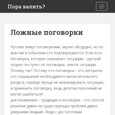
S
Пора валить?
TOGGLE
k
i
p
t
Ложные поговорки
o
m
a
Русские живут поговорками, звучит абсурдно, но по
i
фактам и событиям это подтверждается. Если есть
n
поговорка, которая описывает ситуацию – русский
c
скорее поступит по поговорке, чем по ситуации.
o
Почему так? Потому что поговорка – это алгоритм,
n
это сокращение необходимого вычислительного
t
ресурса, гораздо проще не анализировать ситуацию,
e
а применить поговорку, ведь десятки поколений не
n
могли ошибаться?
t
для понимания – традиции и поговорки – это способ
решения давно не существующих проблем давно
умершими людьми. Люди с достаточным