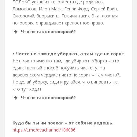
ТОЛЬКО уехав из того места где родились,
Ломоносов, Илон Маск, Генри Форд, Сергей Брин,
Сикорский, Зворыкин… Тысячи таких. Эта ложная
поговорка оправдывает крепостное право.
Что не так с поговоркой?
• Чисто не там где убирают, а там где не сорят
Нет, чисто именно там, где убирают. Уборка – это
единственный способ получить чистоту. На
деревенском чердаке никто не сорит – там чисто?..
Не делай уборку, сиди и ругайся, что виноваты те,
кто тут ходит.
Что не так с поговоркой?
Куда бы ты ни поехал – от себя не уедешь.
https://t.me/dvachannel/186086