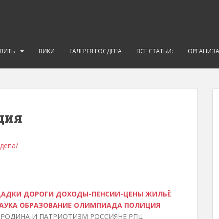
АЛИТЬ
ВИКИ
ГАЛЕРЕЯ ГОСДЕПА
ВСЕ СТАТЬИ:
ОРГАНИЗ
ция
осдепа/
ЩАДКИ
ДОРОГИ
ДОХОДЫ-ПЕНСИИ-ЦЕНЫ
ЖИЛЬЁ
АУКА
ОБРАЗОВАНИЕ
ОЛИМПИАДА
ПОЛИЦИЯ
РОДИНА И ПАТРИОТИЗМ РОССИЯНЕ РПЦ