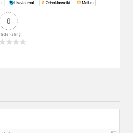
e+
LiveJournal
Odnoklassniki
Mail.ru
0
rticle Rating