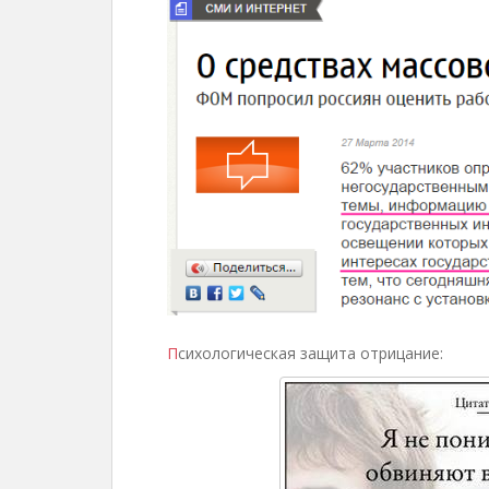
П
сихологическая защита отрицание: