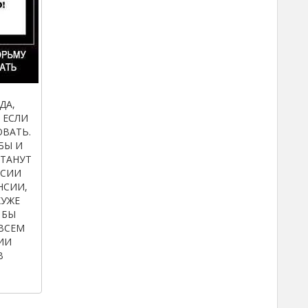
ДА,
 ЕСЛИ
ОВАТЬ.
 БЫ И
СТАНУТ
ССИИ
НСИИ,
ХУЖЕ
 БЫ
 ВСЕМ
ИИ
В