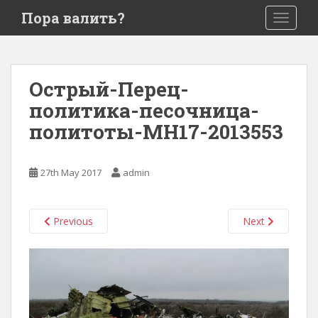
S
Пора валить?
TOGGLE
k
i
p
t
Острый-Перец-
o
политика-песочница-
m
a
политоты-MH17-2013553
i
n
c
27th May 2017
admin
o
n
t
Previous
Next
e
n
t