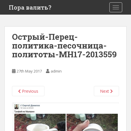
S
Пора валить?
TOGGLE
k
i
p
t
Острый-Перец-
o
политика-песочница-
m
a
политоты-MH17-2013559
i
n
c
27th May 2017
admin
o
n
t
Previous
Next
e
n
t