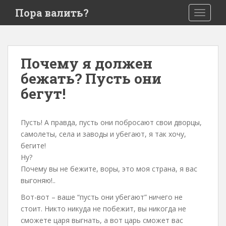
S
Пора валить?
TOGGLE
k
i
p
t
Почему я должен
o
бежать? Пусть они
m
a
бегут!
i
n
c
Пусть! А правда, пусть они побросают свои дворцы,
o
самолеты, села и заводы и убегают, я так хочу,
n
бегите!
t
Ну?
e
Почему вы не бежите, воры, это моя страна, я вас
n
выгоняю!..
t
Вот-вот – ваше “пусть они убегают” ничего не
стоит. Никто никуда не побежит, вы никогда не
сможете царя выгнать, а вот царь сможет вас