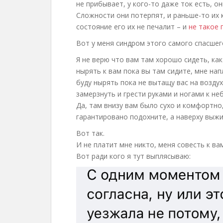
не прибывает, у кого-то даже ток есть, о
Сложности они потерпят, и раньше-то их
состояние его их не печалит – и
не такое
Вот у меня синдром этого самого спасшег
Я не верю что вам там хорошо сидеть, ка
нырять к вам пока вы там сидите, мне напл
буду нырять пока не вытащу вас на воздух
замерзнуть и грести руками и ногами к не
Да, там внизу вам было сухо и комфортно,
гарантировано подохните, а наверху выжи
Вот так.
И не платит мне никто, меня совесть к ва
Вот ради кого я тут выплясываю: