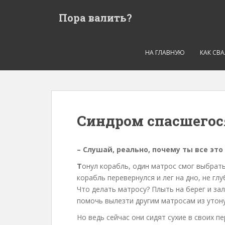
S
Пора валить?
k
i
p
t
НА ГЛАВНУЮ
КАК СВ
o
m
a
i
n
Синдром спасшегос
c
o
n
– Слушай, реально, почему ты все эт
t
Т
онул корабль, один матрос смог выбрать
e
корабль перевернулся и лег на дно, не глу
n
Что делать матросу? Плыть на берег и зал
t
помочь вылезти другим матросам из утон
Но ведь сейчас они сидят сухие в своих пе