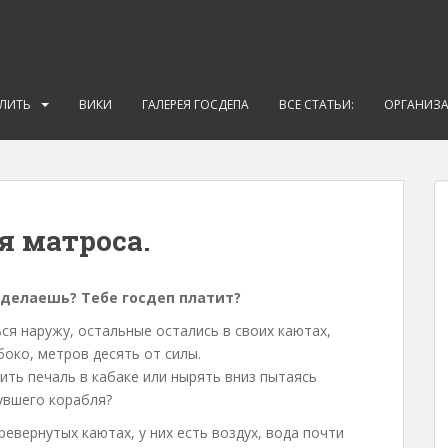
АЛИТЬ
ВИКИ
ГАЛЕРЕЯ ГОСДЕПА
ВСЕ СТАТЬИ:
ОРГАНИЗ
я матроса.
о делаешь? Тебе госдеп платит?
ся наружу, остальные остались в своих каютах,
боко, метров десять от силы.
ить печаль в кабаке или нырять вниз пытаясь
увшего корабля?
ревернутых каютах, у них есть воздух, вода почти