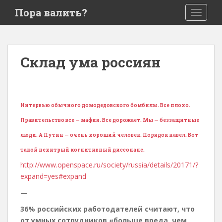
S
Пора валить?
TOGGLE
k
i
p
t
Склад ума россиян
o
m
a
i
Интервью обычного домодедовского бомбилы. Все плохо.
n
c
Правительство все — мафия. Все дорожает. Мы — беззащитные
o
люди. А Путин — очень хороший человек. Порядок навел. Вот
n
такой нехитрый когнитивный диссонанс.
t
e
http://www.openspace.ru/society/russia/details/20171/?
n
expand=yes#expand
t
—
36% российских работодателей считают, что
от умных сотрудников «больше вреда, чем