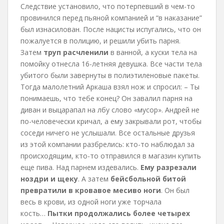
Следствие установило, что потерпевший в чем-то
провинился перед пьяной компанией и “в наказание”
был изнасилован. После нацисты испугались, что он
пожалуется в полицию, и решили убить парня.
Затем
труп расчленили
в ванной, а куски тела на
помойку отнесла 16-летняя девушка. Все части тела
убитого были завернуты в полиэтиленовые пакеты.
Тогда малолетний Аркаша взял нож и спросил: – Ты
понимаешь, что тебе конец? Он завалил парня на
диван и выцарапал на лбу слово «мусор». Андрей не
по-человечески кричал, а ему закрывали рот, чтобы
соседи ничего не услышали. Все остальные друзья
из этой компании разбрелись: кто-то наблюдал за
происходящим, кто-то отправился в магазин купить
еще пива. Над парнем издевались.
Ему разрезали
ноздри и щеку
. А затем
бейсбольной битой
превратили в кровавое месиво ноги
. Он был
весь в крови, из одной ноги уже торчала
кость…
Пытки продолжались более четырех