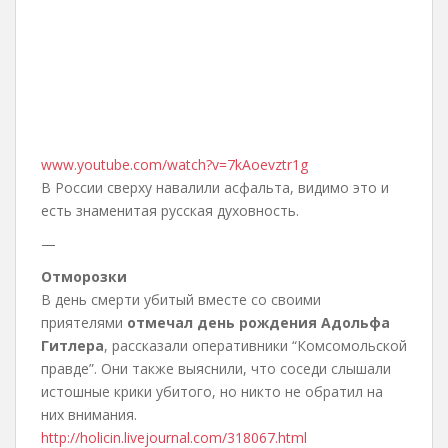
www.youtube.com/watch?v=7kAoevztr1g
В России сверху навалили асфальта, видимо это и
есть знаменитая русская духовность.
—
Отморозки
В день смерти убитый вместе со своими
приятелями
отмечал день рождения Адольфа
Гитлера
, рассказали оперативники “Комсомольской
правде”. Они также выяснили, что соседи слышали
истошные крики убитого, но никто не обратил на
них внимания.
http://holicin.livejournal.com/318067.html