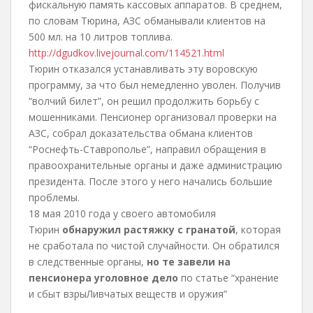
фискальную память кассовых аппаратов. В среднем,
по словам Тюрина, АЗС обманывали клиентов на
500 мл. на 10 литров топлива.
http://dgudkov.livejournal.com/114521.html
Тюрин отказался устанавливать эту воровскую
программу, за что был немедленно уволен. Получив
“волчий билет”, он решил продолжить борьбу с
мошенниками. Пенсионер организовал проверки на
АЗС, собрал доказательства обмана клиентов
“Роснефть-Ставрополье”, направил обращения в
правоохранительные органы и даже администрацию
президента. После этого у него начались большие
проблемы.
18 мая 2010 года у своего автомобиля
Тюрин
обнаружил растяжку с гранатой
, которая
не сработала по чистой случайности. Он обратился
в следственные органы,
но те завели на
пенсионера уголовное дело
по статье “хранение
и сбыт взрыЛивчатых веществ и оружия”