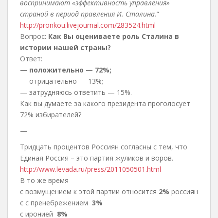
воспринимают «эффективность управления»
страной в период правления И. Сталина.
”
http://pronkou.livejournal.com/283524.html
Вопрос:
Как Вы оцениваете роль Сталина в
истории нашей страны?
Ответ:
— положительно — 72%;
— отрицательно — 13%;
— затрудняюсь ответить — 15%.
Как вы думаете за какого президента проголосует
72% избирателей?
—
Тридцать процентов Россиян согласны с тем, что
Единая Россия – это партия жуликов и воров.
http://www.levada.ru/press/2011050501.html
В то же время
с возмущением к этой партии относится
2%
россиян
с с пренебрежением
3%
с иронией
8%