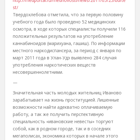
http://medportal.ru/mednovosti/news/2011/05/25/burte
st/
Твердохлебова отметила, что за первую половину
учебного года было проведено 52 медицинских
осмотра, в ходе которых специалисты получили 116
положительных результатов на употребление
каннабиноидов (марихуана, гашиш). По информации
местного наркодиспансера, за период с января по
март 2011 года в Улан-Удэ выявлено 284 случая
употребления наркотических веществ
несовершеннолетними.
—
Значительная часть молодых жительниц Иваново
зарабатывает на жизнь проституцией. Лишенные
возможности найти адекватно оплачиваемую
работу, а так же получить перспективную
специальность «ивановские невесты» торгуют
собой, как в родном городе, так и в соседних
мегаполисах, экономика которых в начале этого