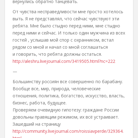
вернулись обратно танцевать.
От чувства несправедливости мне просто хотелось
выть. Я не представлял, что сейчас чувствуют эти
ребята. Мне было стыдно перед ними, мне стыдно
перед ними и сейчас. И только один мужчина из всех
гостей , услышав мой спор с охранником, встал
рядом со мной и начал со мной соглашаться
и говорить, что ребята должны остаться.
http://aleshru.livejournal.com/3419505.html?nc=222
—
Большинству россиян все совершенно по барабану.
Вообще все, мир, природа, человеческие
отношения, политика, богатство, искусство, власть,
бизнес, работа, будущее.
Проверяем очевидную гипотезу: граждане России
довольны правящим режимом, их всё устраивает.
Зашедший на страницу
http://community.livejournal.com/roissiavperde/329364.