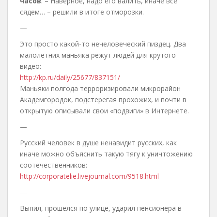
часов
. – Наверное, надо его валить, иначе все
сядем… – решили в итоге отморозки.
—
Это просто какой-то нечеловеческий пиздец. Два
малолетних маньяка режут людей для крутого
видео:
http://kp.ru/daily/25677/837151/
Маньяки полгода терроризировали микрорайон
Академгородок, подстерегая прохожих, и почти в
открытую описывали свои «подвиги» в Интернете.
—
Русский человек в душе ненавидит русских, как
иначе можно объяснить такую тягу к уничтожению
соотечественников:
http://corporatelie.livejournal.com/9518.html
—
Выпил, прошелся по улице, ударил пенсионера в