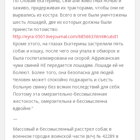
По словам Екатерины, сжигали животных ночью и
заживо, придерживая их тракторами, чтобы они не
вырвались из костра. Всего в огне были уничтожены
шесть лошадей, две из которых должны были
принести потомство.
http://eyra-0501.livejournal.com/685663.html#cutid1
Кроме этого, на глазах Екатерины застрелили пять
собак и кошку, после чего она упала в обморок и
была госпитализирована на скорой. Африканская
чума свиней НЕ передается лошадям. Лошади ей не
болеют. Более того, она безопасна для людей.
Человек может спокойно поджарить и съесть
больную свинку без всяких последствий для себя.
Поэтому эта омерзительно-бессмысленная
жестокость, омерзительна и бессмысленна
вдвойне.”
—
Массовый и бессмысленный расстрел собак в
военном городке воинской части (в/ч) № 42289 в