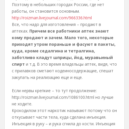
Поэтому в небольших городах России, где нет
работы, он становится основным.
http://roizman.livejournal.com/966336.html
Все, что надо для изготовления – продают в
аптеках.
Причем все работники аптек знают
кому продают и зачем. Мало того, некоторые
приходят утром пораньше и фасуют в пакеты,
куда, кроме седалгина и тетралгина,
заботливо кладут шприцы, йод, муравьиный
спирт
и т.д. В это время владельцы аптек, видя, что
с прилавков сметают кодеиносодержащие, спешат
закупать на реализацию еще и еще.
Если нервы крепкие – то тут продолжение:
http://roizman.livejournal.com/1086100.html но лучше
не ходите.
Крокодилом этот наркотик называют потому что он
откусывает части тела, куда сделана инъекция.
Инъекция в руку – и рука сгнила до кости. Инъекция