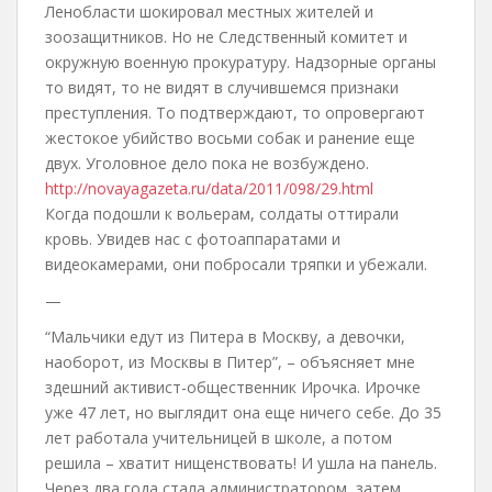
Ленобласти шокировал местных жителей и
зоозащитников. Но не Следственный комитет и
окружную военную прокуратуру. Надзорные органы
то видят, то не видят в случившемся признаки
преступления. То подтверждают, то опровергают
жестокое убийство восьми собак и ранение еще
двух. Уголовное дело пока не возбуждено.
http://novayagazeta.ru/data/2011/098/29.html
Когда подошли к вольерам, солдаты оттирали
кровь. Увидев нас с фотоаппаратами и
видеокамерами, они побросали тряпки и убежали.
—
“Мальчики едут из Питера в Москву, а девочки,
наоборот, из Москвы в Питер”, – объясняет мне
здешний активист-общественник Ирочка. Ирочке
уже 47 лет, но выглядит она еще ничего себе. До 35
лет работала учительницей в школе, а потом
решила – хватит нищенствовать! И ушла на панель.
Через два года стала администратором, затем