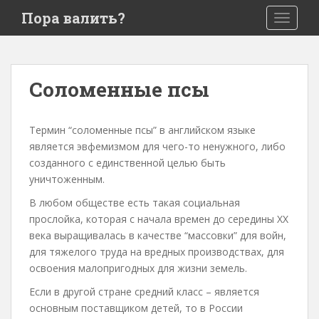
S
Пора валить?
TOGGLE
k
i
p
t
Соломенные псы
o
m
a
Термин “соломенные псы” в английском языке
i
является эвфемизмом для чего-то ненужного, либо
n
созданного с единственной целью быть
c
уничтоженным.
o
В любом обществе есть такая социальная
n
прослойка, которая с начала времен до середины ХХ
t
века выращивалась в качестве “массовки” для войн,
e
для тяжелого труда на вредных производствах, для
n
освоения малопригодных для жизни земель.
t
Если в другой стране средний класс – является
основным поставщиком детей, то в России