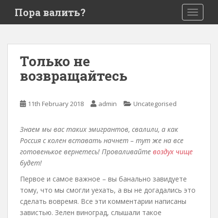
S
Пора валить?
TOGGLE
k
i
p
t
Только не
o
возвращайтесь
m
a
i
11th February 2018
admin
Uncategorised
n
c
o
Знаем мы вас таких эмигрантов, свалили, а как
n
Россия с колен вставать начнет – тут же на все
t
готовенькое вернетесь! Проваливайте
воздух чище
e
будет!
n
Первое и самое важное – вы банально завидуете
t
тому, что мы смогли уехать, а вы не догадались это
сделать вовремя. Все эти комментарии написаны
завистью. Зелен виноград, слышали такое