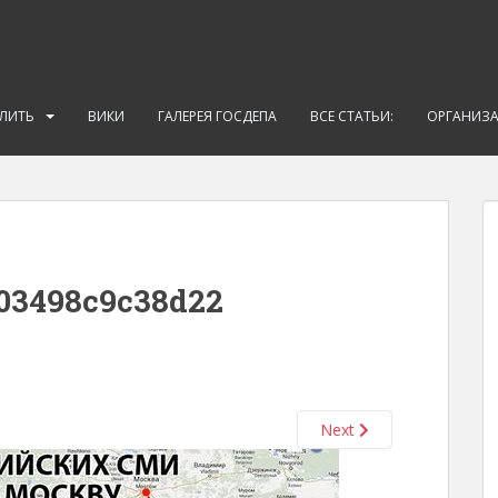
АЛИТЬ
ВИКИ
ГАЛЕРЕЯ ГОСДЕПА
ВСЕ СТАТЬИ:
ОРГАНИЗ
03498c9c38d22
Next