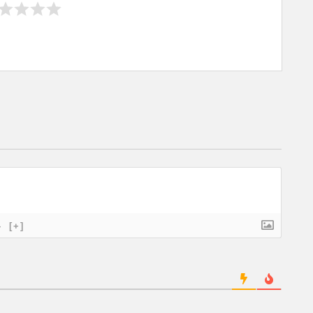
}
[+]