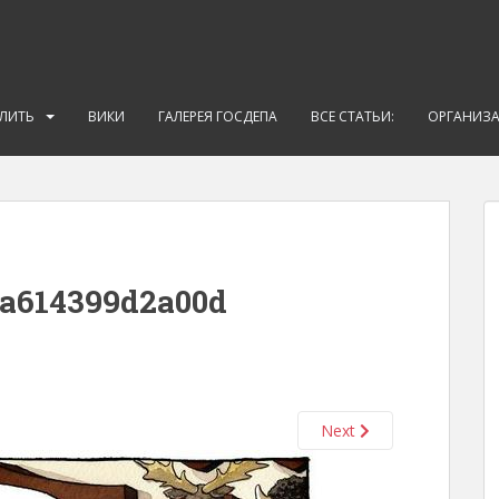
АЛИТЬ
ВИКИ
ГАЛЕРЕЯ ГОСДЕПА
ВСЕ СТАТЬИ:
ОРГАНИЗ
6a614399d2a00d
Next