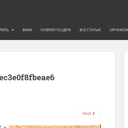
АЛИТЬ
ВИКИ
ГАЛЕРЕЯ ГОСДЕПА
ВСЕ СТАТЬИ:
ОРГАНИЗ
ec3e0f8fbeae6
Next