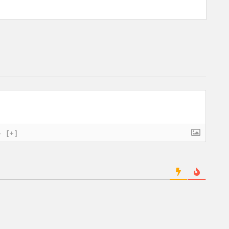
}
[+]