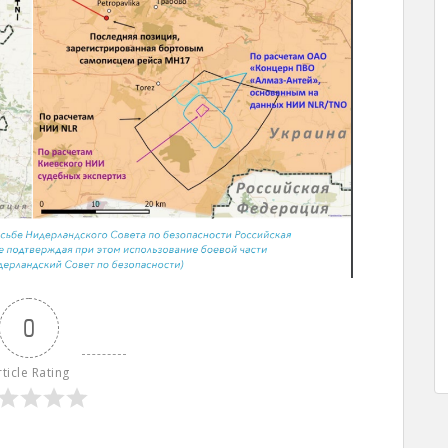
0
rticle Rating