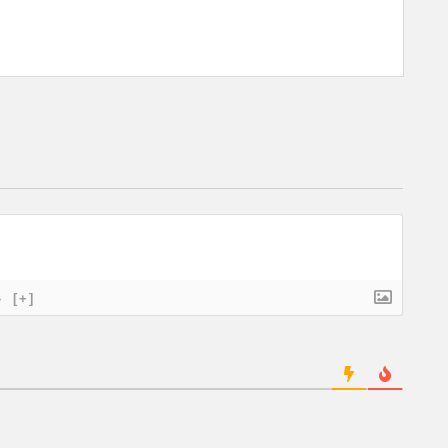
}
[+]