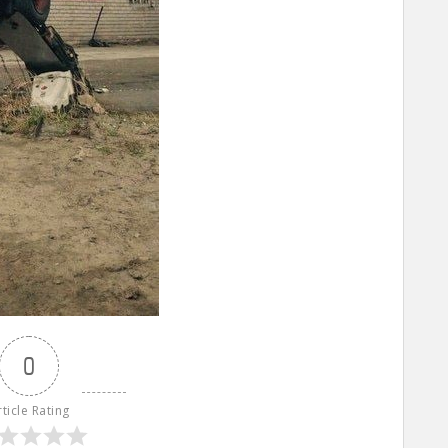
0
rticle Rating