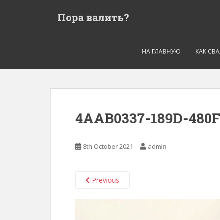
S
Пора валить?
k
i
p
t
НА ГЛАВНУЮ
КАК СВ
o
m
a
i
n
4AAB0337-189D-480F
c
o
n
8th October 2021
admin
t
e
n
Previous
t