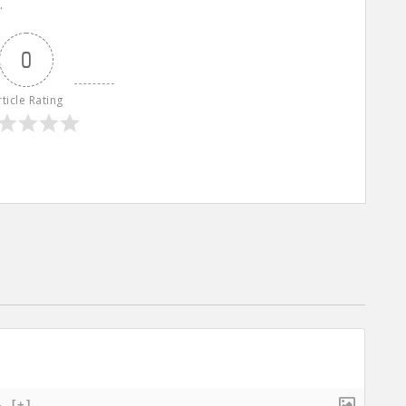
…
0
rticle Rating
}
[+]