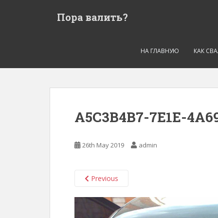
S
Пора валить?
k
i
p
t
НА ГЛАВНУЮ
КАК СВ
o
m
a
i
n
A5C3B4B7-7E1E-4A6
c
o
n
26th May 2019
admin
t
e
n
Previous
t