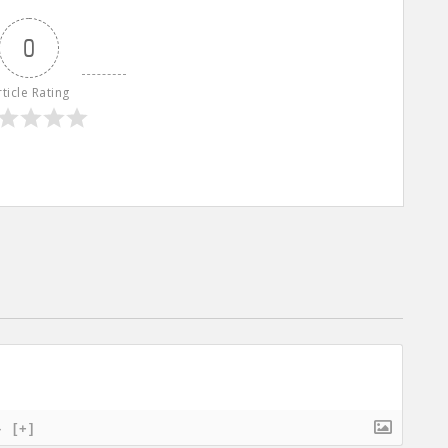
0
rticle Rating
}
[+]