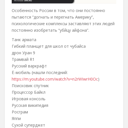
Особенность России в том, что они постоянно
пытаются “догнать и перегнать Америку”,
психологические комплексы заставляют этих людей
постоянно изобретать “убйцу айфона”.
Танк армата
Гибкий планщет для школ от чубайса
дрон Уран 9
Трамвай R1
Русский варкрафт
Ё-мобиль (нашли последний:
https://m.youtube.com/watch?v=n2rWIwrH0Oc
)
Поисковик спутник
Процессор Байкл
Игровая консоль
Русская википедия
Росграм
Яппи
Сухой суперджет