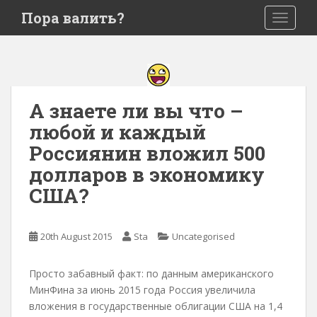
S
Пора валить?
TOGGLE
k
i
p
t
o
А знаете ли вы что –
m
a
любой и каждый
i
Россиянин вложил 500
n
долларов в экономику
c
o
США?
n
t
e
20th August 2015
Sta
Uncategorised
n
t
Просто забавный факт: по данным американского
МинФина за июнь 2015 года Россия увеличила
вложения в государственные облигации США на 1,4