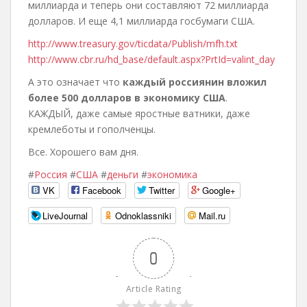
миллиарда и теперь они составляют 72 миллиарда
долларов. И еще 4,1 миллиарда госбумаги США.
http://www.treasury.gov/ticdata/Pub
lish/mfh.txt
http://www.cbr.ru/hd_base/default.a
spx?PrtId=valint_day
А это означает что
каждый россиянин вложил
более 500 долларов в экономику США
.
КАЖДЫЙ, даже самые яростные ватники, даже
кремлеботы и гополченцы.
Все. Хорошего вам дня.
#
Россия
#
США
#
деньги
#
экономика
VK
Facebook
Twitter
Google+
LiveJournal
Odnoklassniki
Mail.ru
0
Article Rating