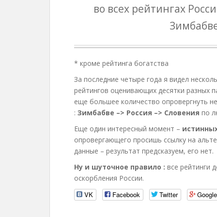
во всех рейтингах Росс
Зимбабве
* кроме рейтинга богатства
За последние четыре года я видел несколь
рейтингов оценивающих десятки разных п
еще большее количество опровергнуть не
:
Зимбабве –> Россия –> Словения
по л
Еще один интересный момент –
истинных
опровергающего просишь ссылку на альте
данные – результат предсказуем, его нет.
Ну и шуточное правило :
все рейтинги 
оскорбления России.
VK
Facebook
Twitter
Googl