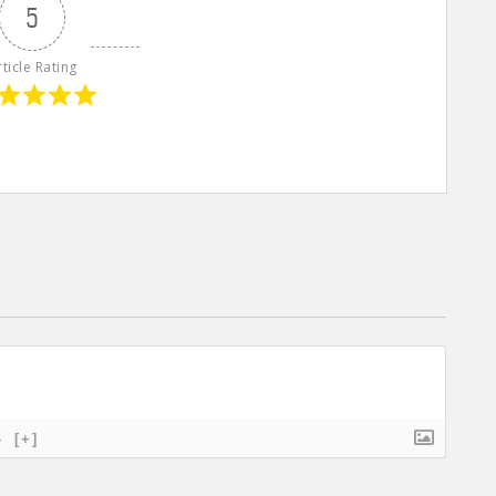
5
rticle Rating
}
[+]