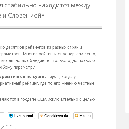
ия стабильно находится между
 и Словенией*
ко десятков рейтингов из разных стран и
араметров. Многие рейтинги опровергали легко,
 могли, но их объединяет только одно правило
юбому параметру.
 рейтингов не существует
, когда у
рнативный рейтинг, где по его мнению честные
делаются в госдепе США исключительно с целью
e+
LiveJournal
Odnoklassniki
Mail.ru