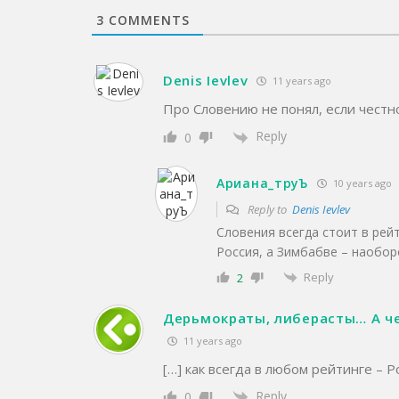
3
COMMENTS
Denis Ievlev
11 years ago
Про Словению не понял, если честн
Reply
0
Ариана_труЪ
10 years ago
Reply to
Denis Ievlev
Словения всегда стоит в рей
Россия, а Зимбабве – наобор
Reply
2
Дерьмократы, либерасты… А че
11 years ago
[…] как всегда в любом рейтинге – 
Reply
0