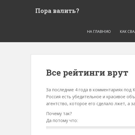
S
Пора валить?
k
i
p
t
НА ГЛАВНУЮ
КАК СВ
o
m
a
i
n
Все рейтинги врут
c
o
n
За последние 4 года в комментариях под
t
Россия есть убедительное и красивое об
e
агентство, которое его сделало лжет, а з
n
Почему так?
t
Да потому что: