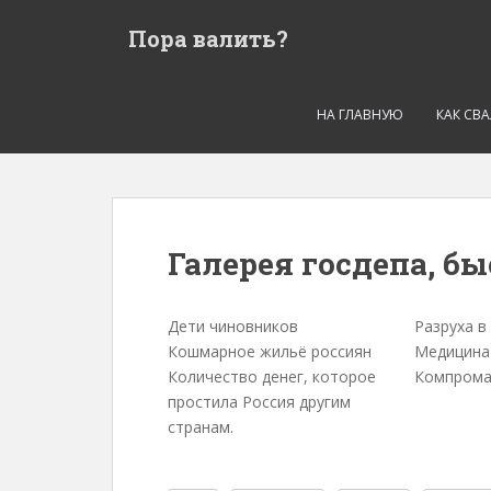
S
Пора валить?
k
i
p
t
НА ГЛАВНУЮ
КАК СВ
o
m
a
i
n
Галерея госдепа, б
c
o
n
Дети чиновников
Разруха в
t
Кошмарное жильё россиян
Медицина
e
Количество денег, которое
Компрома
n
простила Россия другим
t
странам.