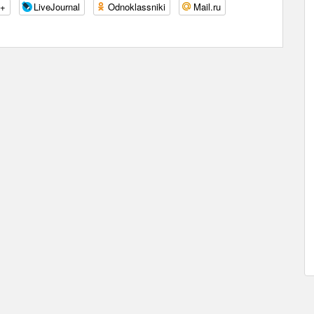
e+
LiveJournal
Odnoklassniki
Mail.ru