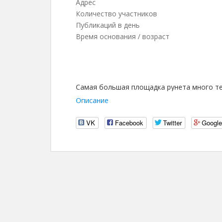
Адрес
Количество участников
Публикаций в день
Время основания / возраст
Самая большая площадка рунета много те
площадка рунета много текста очень мно
Описание
текста очень много текстаСамая большая
текстаСамая большая площадка рунета м
VK
Facebook
Twitter
Googl
площадка рунета много текста очень мно
текста очень много текстаСамая большая
текстаСамая большая площадка рунета м
площадка рунета много текста очень мно
текста очень много текстаСамая большая
текстаСамая большая площадка рунета м
площадка рунета много текста очень мно
текста очень много текстаСамая большая