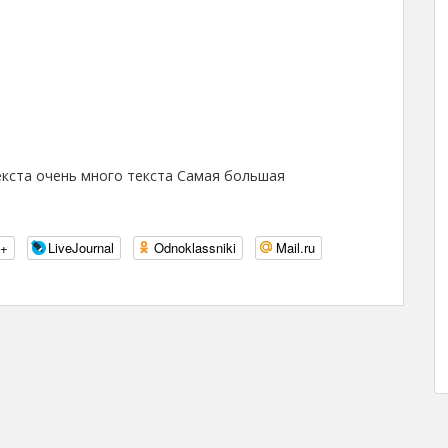
кста очень много текста Самая большая
го текстаСамая большая площадка рунета много
 площадка рунета много текста очень много
ного текста очень много текстаСамая большая
e+
LiveJournal
Odnoklassniki
Mail.ru
го текстаСамая большая площадка рунета много
 площадка рунета много текста очень много
ного текста очень много текстаСамая большая
го текстаСамая большая площадка рунета много
 площадка рунета много текста очень много
ного текста очень много текстаСамая большая
го текстаСамая большая площадка рунета много
 площадка рунета много текста очень много