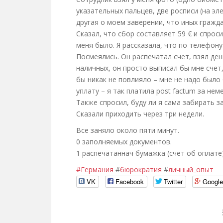
указательных пальцев, две росписи (на эл
другая о моем заверении, что иных гражда
Сказал, что сбор составляет 59 € и спроси
меня было. Я рассказала, что по телефону
Посмеялись. Он распечатал счет, взял день
наличных, он просто выписал бы мне счет
бы никак не повлияло – мне не надо было
уплату – я так платила post factum за не
Также спросил, буду ли я сама забирать за
Сказали приходить через три недели.
Все заняло около пяти минут.
0 заполняемых документов.
1 распечатаннач бумажка (счет об оплате)
#Германия
#
бюрократия
#
личный_опыт
VK
Facebook
Twitter
Googl