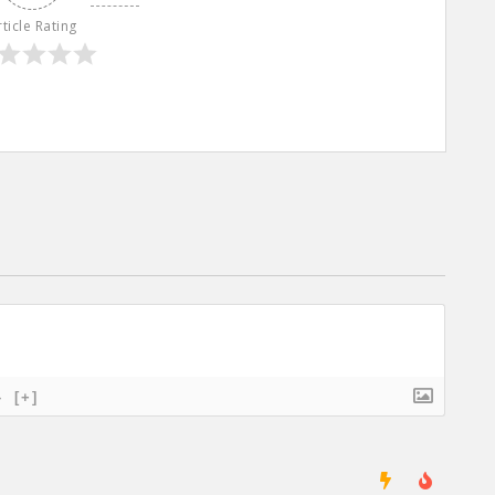
rticle Rating
}
[+]