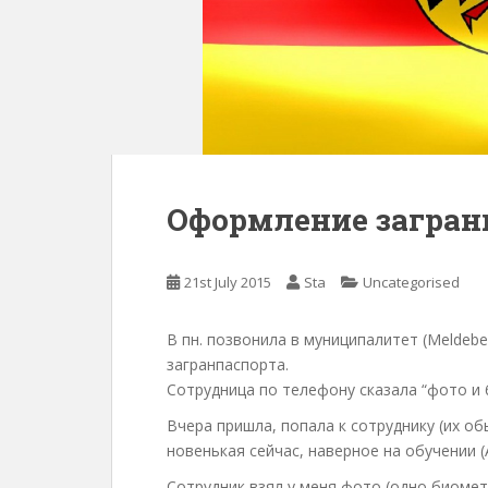
Оформление загран
21st July 2015
Sta
Uncategorised
В пн. позвонила в муниципалитет (Meldeb
загранпаспорта.
Сотрудница по телефону сказала “фото и 6
Вчера пришла, попала к сотруднику (их о
новенькая сейчас, наверное на обучении (A
Сотрудник взял у меня фото (одно биомет