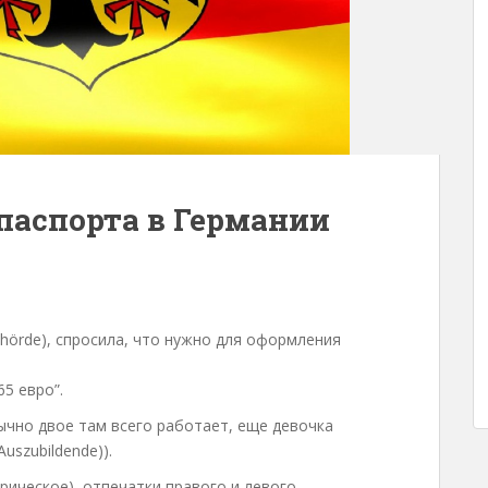
паспорта в Германии
ehörde), спросила, что нужно для оформления
5 евро”.
бычно двое там всего работает, еще девочка
uszubildende)).
рическое), отпечатки правого и левого