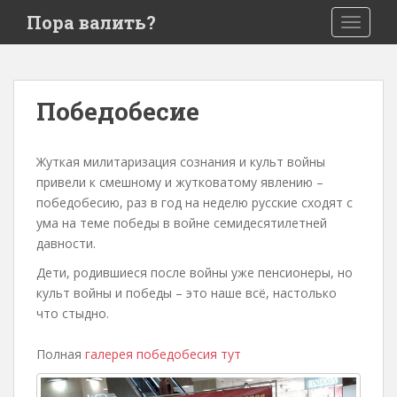
S
Пора валить?
TOGGLE
k
i
p
t
Победобесие
o
m
a
Жуткая милитаризация сознания и культ войны
i
привели к смешному и жутковатому явлению –
n
победобесию, раз в год на неделю русские сходят с
c
ума на теме победы в войне семидесятилетней
o
давности.
n
Дети, родившиеся после войны уже пенсионеры, но
t
культ войны и победы – это наше всё, настолько
e
что стыдно.
n
t
Полная
галерея победобесия тут