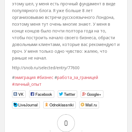
этому шел, у меня есть прочный фундамент в виде
популярного блога. Я уже больше 8 лет
организовываю встречи русскоязычного Лондона,
поэтому меня тут очень многие знают. У меня в
конце концов было почти полтора года на то,
чтобы построить начало своего бизнеса, обрасти
довольными клиентами, которые вас рекомендуют и
проч. У меня только одно чувство: жалею, что
раньше не начал.
http://snob.ru/selected/entry/77600
#
эмиграция
#бизнес
#
работа_за_границей
#личный_опыт
VK
Facebook
Twitter
Google+
LiveJournal
Odnoklassniki
Mail.ru
0