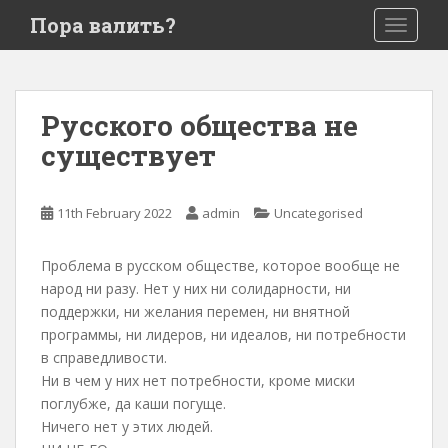
S
Пора валить?
TOGGLE
k
i
p
t
Русского общества не
o
существует
m
a
i
11th February 2022
admin
Uncategorised
n
c
o
Проблема в русском обществе, которое вообще не
n
народ ни разу. Нет у них ни солидарности, ни
t
поддержки, ни желания перемен, ни внятной
e
программы, ни лидеров, ни идеалов, ни потребности
n
в справедливости.
t
Ни в чем у них нет потребности, кроме миски
поглубже, да каши погуще.
Ничего нет у этих людей.