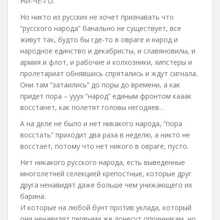
НИ-ЧЕ-ГО.
Но никто из русских не хочет признавать что
“русского народа” банально не существует, все
живут так, будто бы где-то в овраге и народ и
народное единство и декабристы, и славяновилы, и
армия и флот, и рабочие и колхозники, хипстеры и
пролетариат обнявшись спрятались и ждут сигнала.
Они там “затаились” до поры до времени, а как
придет пора – ууух “народ” единым фронтом кааак
восстанет, как полетят головы негодяев…
А на деле не было и нет никакого народа, “пора
восстать” приходит два раза в неделю, а никто не
восстает, потому что нет никого в овраге, пусто.
Нет никакого русского народа, есть выведенные
многолетней селекцией крепостные, которые друг
друга ненавидят даже больше чем унижающего их
барина.
И которые на любой бунт против уклада, который
они ненавидят первыми же донесут опричникам, но