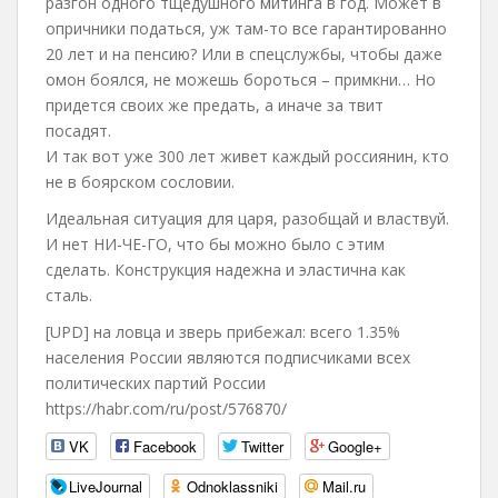
разгон одного тщедушного митинга в год. Может в
опричники податься, уж там-то все гарантированно
20 лет и на пенсию? Или в спецслужбы, чтобы даже
омон боялся, не можешь бороться – примкни… Но
придется своих же предать, а иначе за твит
посадят.
И так вот уже 300 лет живет каждый россиянин, кто
не в боярском сословии.
Идеальная ситуация для царя, разобщай и властвуй.
И нет НИ-ЧЕ-ГО, что бы можно было с этим
сделать. Конструкция надежна и эластична как
сталь.
[UPD] на ловца и зверь прибежал: всего 1.35%
населения России являются подписчиками всех
политических партий России
https://habr.com/ru/post/576870/
VK
Facebook
Twitter
Google+
LiveJournal
Odnoklassniki
Mail.ru