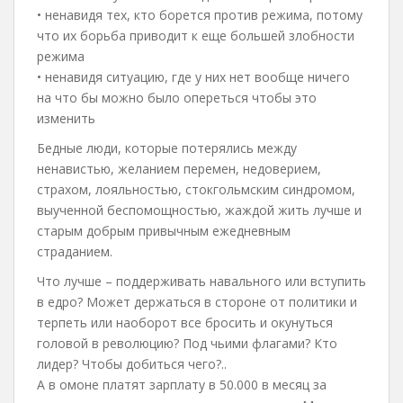
• ненавидя тех, кто борется против режима, потому
что их борьба приводит к еще большей злобности
режима
• ненавидя ситуацию, где у них нет вообще ничего
на что бы можно было опереться чтобы это
изменить
Бедные люди, которые потерялись между
ненавистью, желанием перемен, недоверием,
страхом, лояльностью, стокгольмским синдромом,
выученной беспомощностью, жаждой жить лучше и
старым добрым привычным ежедневным
страданием.
Что лучше – поддерживать навального или вступить
в едро? Может держаться в стороне от политики и
терпеть или наоборот все бросить и окунуться
головой в революцию? Под чьими флагами? Кто
лидер? Чтобы добиться чего?..
А в омоне платят зарплату в 50.000 в месяц за