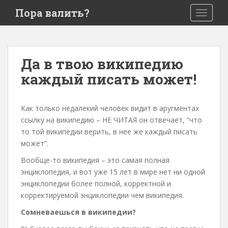
S
Пора валить?
TOGGLE
k
i
p
t
Да в твою википедию
o
каждый писать может!
m
a
i
Как только недалекий человек видит в аругментах
n
ссылку на википедию – НЕ ЧИТАЯ он отвечает, “что
c
то той википедии верить, в нее же каждый писать
o
может”.
n
t
Вообще-то википедия – это самая полная
e
энциклопедия, и вот уже 15 лет в мире нет ни одной
n
энциклопедии более полной, корректной и
t
корректируемой энциклопедии чем википедия.
Сомневаешься в википедии?