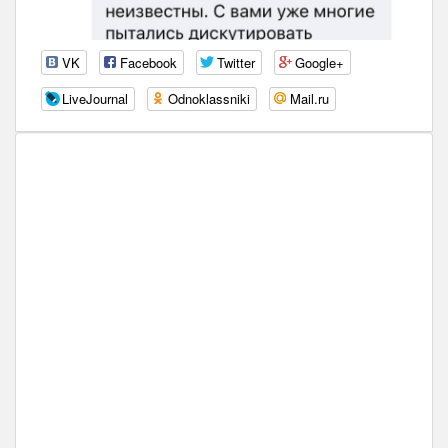
VK
Facebook
Twitter
Google+
LiveJournal
Odnoklassniki
Mail.ru