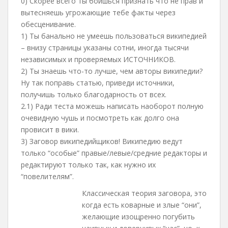
0) Скорее всего ты боишься признать что не прав и
вытесняешь угрожающие тебе факты через
обесценивание.
1) Ты банально не умеешь пользоваться википедией
– внизу страницы указаны сотни, иногда тысячи
независимых и проверяемых ИСТОЧНИКОВ.
2) Ты знаешь что-то лучше, чем авторы википедии?
Ну так поправь статью, приведи источники,
получишь только благодарность от всех.
2.1) Ради теста можешь написать наоборот полную
очевидную чушь и посмотреть как долго она
провисит в вики.
3) Заговор википедийщиков! Википедию ведут
только “особые” правые/левые/средние редакторы и
редактируют только так, как нужно их
“повелителям”.
Классическая теория заговора, это
когда есть коварные и злые “они”,
желающие изощренно погубить