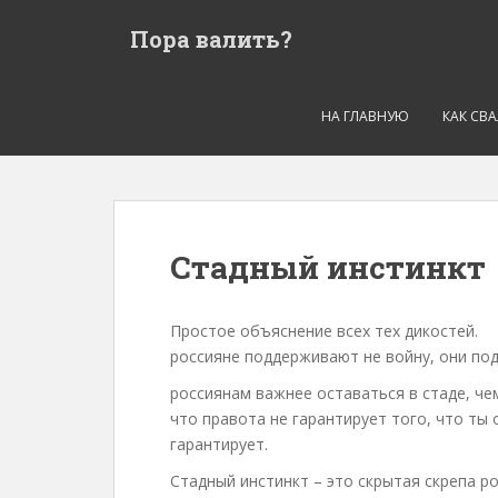
S
Пора валить?
k
i
p
t
НА ГЛАВНУЮ
КАК СВ
o
m
a
i
n
Стадный инстинкт
c
o
n
Простое объяснение всех тех дикостей.
t
россияне поддерживают не войну, они по
e
россиянам важнее оставаться в стаде, ч
n
что правота не гарантирует того, что ты
t
гарантирует.
Стадный инстинкт – это скрытая скрепа ро