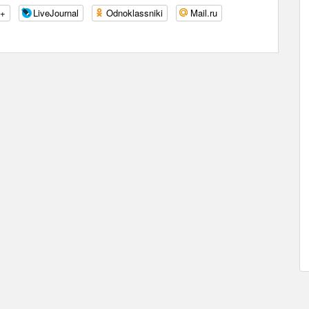
e+
LiveJournal
Odnoklassniki
Mail.ru