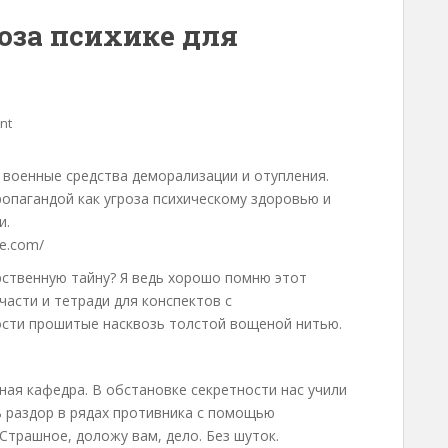
оза психике для
nt
 военные средства деморализации и отупления.
опагандой как угроза психическому здоровью и
и.
ce.com/
рственную тайну? Я ведь хорошо помню этот
асти и тетради для конспектов с
ости прошитые насквозь толстой вощеной нитью.
нная кафедра. В обстановке секретности нас учили
ь раздор в рядах противника с помощью
трашное, доложу вам, дело. Без шуток.