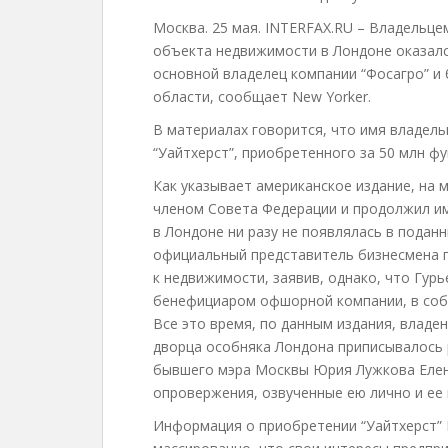
Москва. 25 мая. INTERFAX.RU – Владельц
объекта недвижимости в Лондоне оказалс
основной владелец компании “Фосагро” и
области, сообщает New Yorker.
В материалах говорится, что имя владел
“Уайтхерст”, приобретенного за 50 млн фу
Как указывает американское издание, на
членом Совета Федерации и продолжил им
в Лондоне ни разу не появлялась в подан
официальный представитель бизнесмена п
к недвижимости, заявив, однако, что Гур
бенефициаром офшорной компании, в собс
Все это время, по данным издания, владе
дворца особняка Лондона приписывалось 
бывшего мэра Москвы Юрия Лужкова Елен
опровержения, озвученные ею лично и ее 
Информация о приобретении “Уайтхерст” 