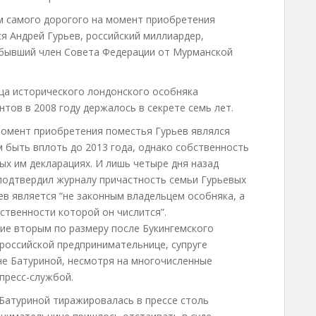
ем самого дорогого на момент приобретения
я Андрей Гурьев, российский миллиардер,
 бывший член Совета Федерации от Мурманской
ьца исторического лондонского особняка
нтов в 2008 году держалось в секрете семь лет.
 момент приобретения поместья Гурьев являлся
 быть вплоть до 2013 года, однако собственность
ных им декларациях. И лишь четыре дня назад
одтвердил журналу причастность семьи Гурьевых
ьев является “не законным владельцем особняка, а
твенности которой он числится”.
ние вторым по размеру после Букингемского
российской предпринимательнице, супруге
е Батуриной, несмотря на многочисленные
пресс-службой.
Батуриной тиражировалась в прессе столь