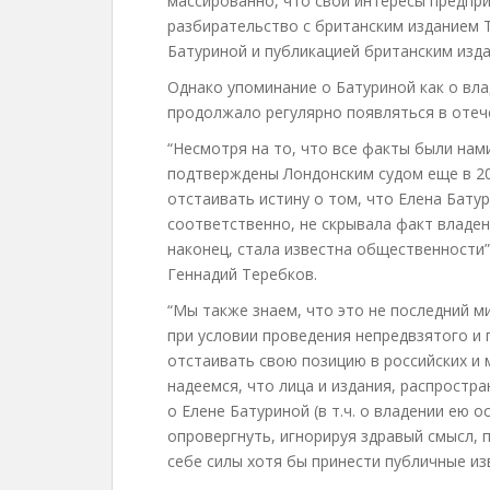
массированно, что свои интересы предпр
разбирательство с британским изданием T
Батуриной и публикацией британским изд
Однако упоминание о Батуриной как о вл
продолжало регулярно появляться в отеч
“Несмотря на то, что все факты были нам
подтверждены Лондонским судом еще в 201
отстаивать истину о том, что Елена Батур
соответственно, не скрывала факт владени
наконец, стала известна общественности”
Геннадий Теребков.
“Мы также знаем, что это не последний м
при условии проведения непредвзятого и
отстаивать свою позицию в российских и 
надеемся, что лица и издания, распрост
о Елене Батуриной (в т.ч. о владении ею 
опровергнуть, игнорируя здравый смысл, 
себе силы хотя бы принести публичные из