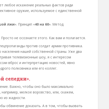
ает любое искажение реальных фактов ради
фективное оружие, используемое с единственной
шой лжи
». Принцип «
40 на 60
». Метод
 Просто не осознаете этого. Как вам и полагается.
пецпропаганды против солдат армии противника.
о населения нашей собственной страны. Уже два
атривая телевизионные шоу, я с интересом
ссии вброс и интерпретацию новостей, явно
одрого полковника или его коллег.
й селедки
».
ение. Важно, чтобы оно было максимально
 например, мелкое воровство, или, скажем,
но из жадности.
обы обвинение доказать. А в том, чтобы вызвать