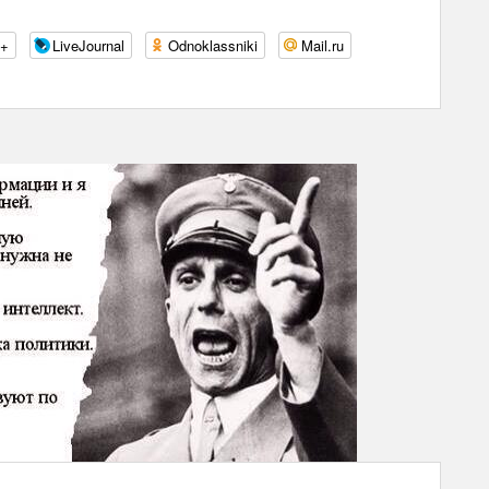
e+
LiveJournal
Odnoklassniki
Mail.ru