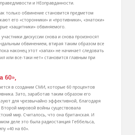
праведливости и НЕоправданности.
 как только обвинение становится предметом
ают его «сторонники» и «противники», «знатоки»
ярые «защитники» обвиняемого.
 участники дискуссии снова и снова произносят
андальным обвинением, втирая таким образом все
пока наконец этот «запах» не начинает следовать
тил или все-таки нет» становится главным при
 60»,
ется в создании СМИ, которые 60 процентов
вника. Зато, заработав таким образом его
ьзуют для чрезвычайно эффективной, благодаря
я Второй мировой войны существовала
ский мир. Считалось, что она британская. И
амом деле это была радиостанция Геббельса,
у «40 на 60».