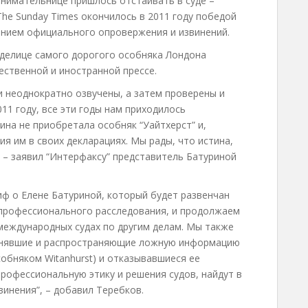
инимательнице пришлось отстаивать в суде –
he Sunday Times окончилось в 2011 году победой
анием официального опровержения и извинений.
аделице самого дорогого особняка Лондона
ественной и иностранной прессе.
и неоднократно озвучены, а затем проверены и
1 году, все эти годы нам приходилось
ина не приобретала особняк “Уайтхерст” и,
я им в своих декларациях. Мы рады, что истина,
 – заявил “Интерфаксу” представитель Батуриной
иф о Елене Батуриной, который будет развенчан
 профессионального расследования, и продолжаем
международных судах по другим делам. Мы также
ранявшие и распространяющие ложную информацию
особняком Witanhurst) и отказывавшиеся ее
профессиональную этику и решения судов, найдут в
винения”, – добавил Теребков.