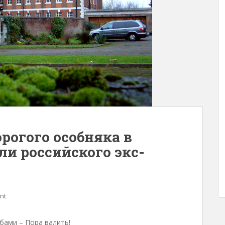
рогого особняка в
и российского экс-
nt
бами – Пора валить!