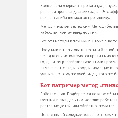
Боевая, или «черная», пропаганда допуск
решения пропагандистских задач. Это эф
целью вышибания мозгов противнику.
Метод «
гнилой селедки
». Метод «
боль
«
абсолютной очевидности
».
Все эти методы и техники вы тоже знаете.
Нас учили использовать техники боевой с
Сегодня они используются против мирног
года, читая российские газеты или просм
отмечаю, что люди, координирующие в Ро
учились по тому же учебнику, у того же б
Вот например метод «
гнило
Работает так. Подбирается ложное обвин
грязным и скандальным. Хорошо работает,
растление детей, или убийство, желатель
Цель «гнилой селедки» вовсе не в том, чт