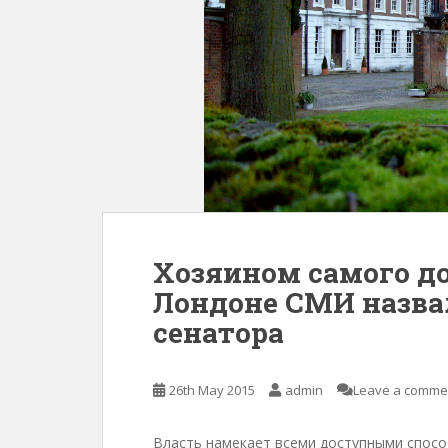
Хозяином самого до
Лондоне СМИ назвал
сенатора
26th May 2015
admin
Leave a comme
Власть намекает всеми доступными спосо