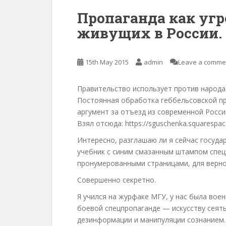
Пропаганда как угр
живущих в России.
15th May 2015
admin
Leave a comme
Правительство использует против народа
Постоянная обработка геббельсовской пр
аргумент за отъезд из современной Росси
Взял отсюда: https://sguschenka.squarespa
Интересно, разглашаю ли я сейчас госуда
учебник с синим смазанным штампом спецч
пронумерованными страницами, для верн
Совершенно секретно.
Я учился на журфаке МГУ, у нас была вое
боевой спецпропаганде — искусству сеят
дезинформации и манипуляции сознанием.С