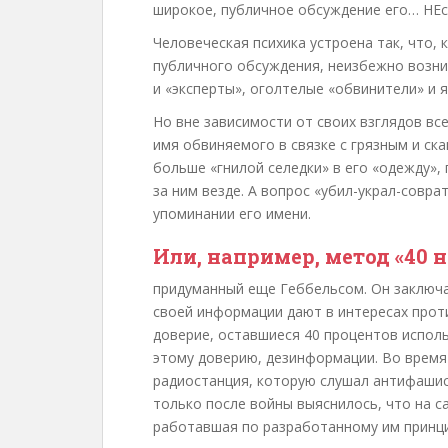
широкое, публичное обсуждение его… НЕс
Человеческая психика устроена так, что,
публичного обсуждения, неизбежно возник
и «эксперты», оголтелые «обвинители» и 
Но вне зависимости от своих взглядов все
имя обвиняемого в связке с грязным и ск
больше «гнилой селедки» в его «одежду», 
за ним везде. А вопрос «убил-украл-совра
упоминании его имени.
Или, например, метод «40 на
придуманный еще Геббельсом. Он заключа
своей информации дают в интересах проти
доверие, оставшиеся 40 процентов испол
этому доверию, дезинформации. Во врем
радиостанция, которую слушал антифашист
только после войны выяснилось, что на с
работавшая по разработанному им принцип