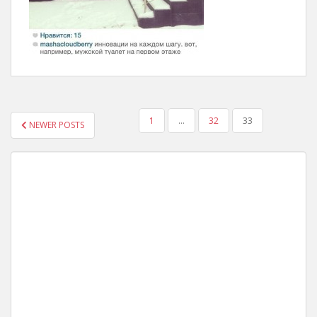
POSTS
1
…
32
33
NEWER POSTS
NAVIGATION