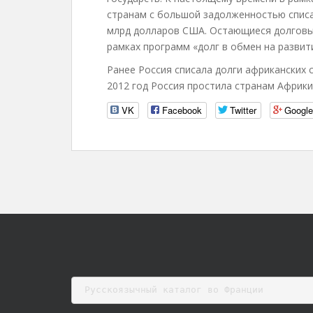
странам с большой задолженностью списа
млрд долларов США. Остающиеся долговы
рамках программ «долг в обмен на развити
Ранее Россия списала долги африканских с
2012 год Россия простила странам Африки
VK
Facebook
Twitter
Googl
Русскоязычный каталог во Франции