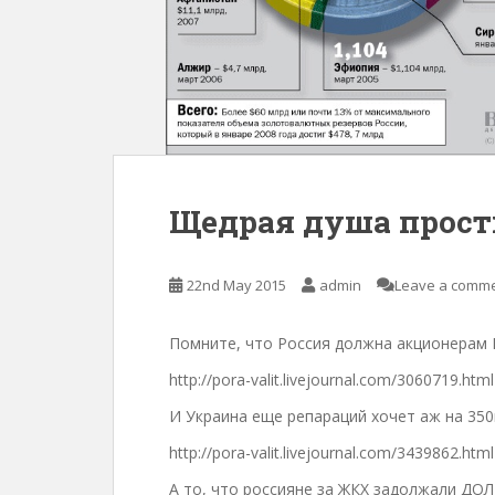
Щедрая душа прост
22nd May 2015
admin
Leave a comm
Помните, что Россия должна акционерам
http://pora-valit.livejournal.com/3060719.html
И Украина еще репараций хочет аж на 35
http://pora-valit.livejournal.com/3439862.html
А то, что россияне за ЖКХ задолжали Д