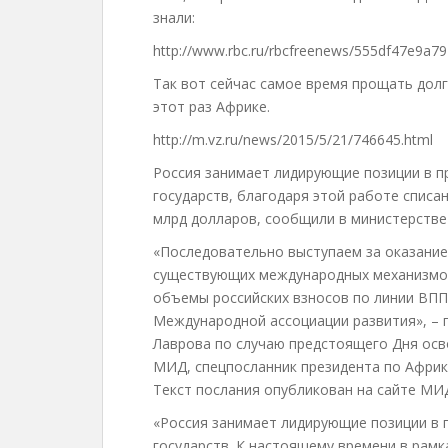
знали:
http://www.rbc.ru/rbcfreenews/555df47e9a
Так вот сейчас самое время прощать долг
этот раз Африке.
http://m.vz.ru/news/2015/5/21/746645.html
Россия занимает лидирующие позиции в п
государств, благодаря этой работе списа
млрд долларов, сообщили в министерстве
«Последовательно выступаем за оказание
существующих международных механизмов,
объемы российских взносов по линии ВПП
Международной ассоциации развития», – 
Лаврова по случаю предстоящего Дня осв
МИД, спецпосланник президента по Африк
Текст послания опубликован на сайте МИ
«Россия занимает лидирующие позиции в 
государств. К настоящему времени в рам