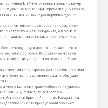
распоряжении LifeNews оказались записи с камер
илого дома, которые зафиксировали сцену словно
ается спастись от двоих разъяренных мужчин,
непродолжительного разговора на повышенных
 явно хотели избежать конфликта, а в момент,
н достали огромные ножи, и вовсе пустились
абежали в подъезд и даже успели заскочить в
 не закрылись до конца. Вооруженные ножами
сь в лифт, где у подростков просто не было
ны с ножами хладнокровно раз за разом наносили
сь отбиваться, подставляли руки, чтобы удар
ганы.
 и многочисленных травм избежать не удалось.
ы в больницу. У них диагностированы
стей, головы и брюшной полости. Нападавшим
 видеозапись с места преступления поможет