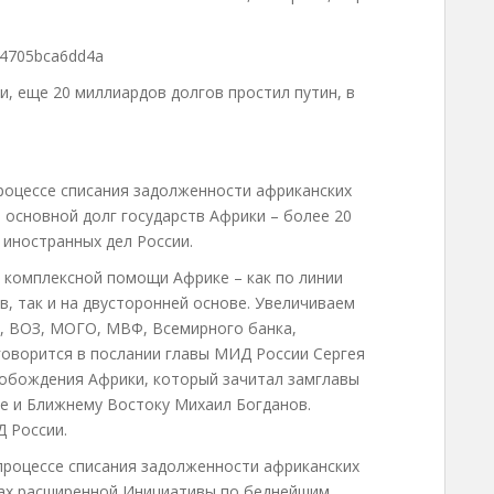
794705bca6dd4a
и, еще 20 миллиардов долгов простил путин, в
роцессе списания задолженности африканских
н основной долг государств Африки – более 20
 иностранных дел России.
 комплексной помощи Африке – как по линии
 так и на двусторонней основе. Увеличиваем
, ВОЗ, МОГО, МВФ, Всемирного банка,
говорится в послании главы МИД России Сергея
обождения Африки, который зачитал замглавы
е и Ближнему Востоку Михаил Богданов.
Д России.
процессе списания задолженности африканских
ках расширенной Инициативы по беднейшим