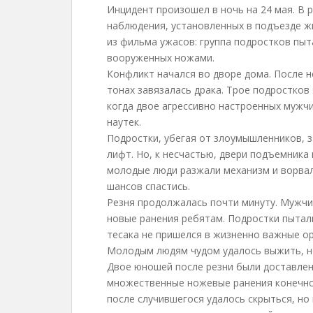
Инцидент произошел в ночь на 24 мая. В 
наблюдения, установленных в подъезде ж
из фильма ужасов: группа подростков пыт
вооруженных ножами.
Конфликт начался во дворе дома. После 
тонах завязалась драка. Трое подростков
когда двое агрессивно настроенных мужчи
наутек.
Подростки, убегая от злоумышленников, з
лифт. Но, к несчастью, двери подъемника
молодые люди разжали механизм и ворвали
шансов спастись.
Резня продолжалась почти минуту. Мужчи
новые ранения ребятам. Подростки пытали
тесака не пришелся в жизненно важные ор
Молодым людям чудом удалось выжить, но
Двое юношей после резни были доставлен
множественные ножевые ранения конечно
после случившегося удалось скрыться, но