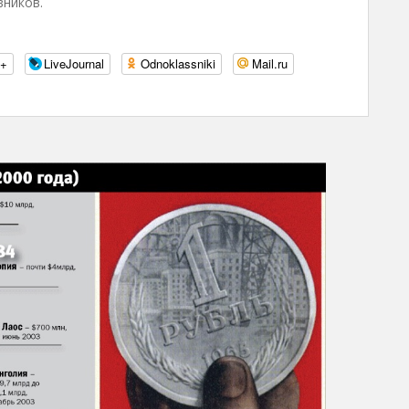
вников.
e+
LiveJournal
Odnoklassniki
Mail.ru