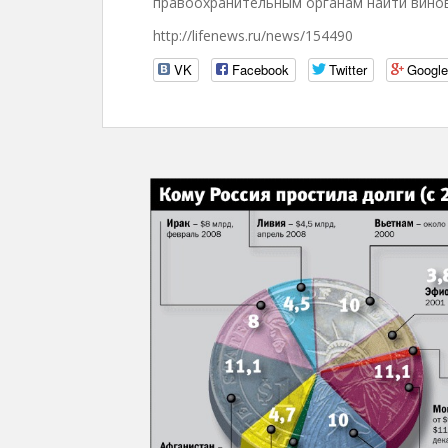
правоохранительным органам найти вино
http://lifenews.ru/news/154490
VK
Facebook
Twitter
Googl