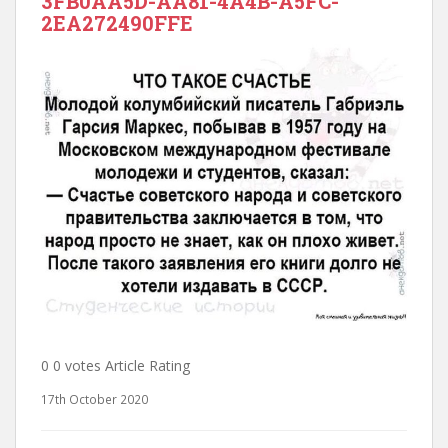
3FB0AA5D-AA81-4A4B-A5FC-
2EA272490FFE
0 0 votes Article Rating
17th October 2020