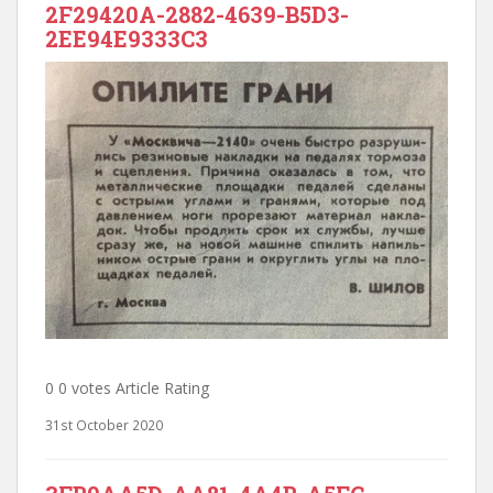
2F29420A-2882-4639-B5D3-
2EE94E9333C3
0 0 votes Article Rating
31st October 2020