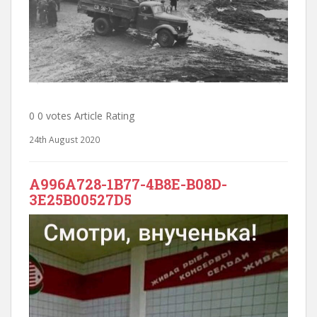
0 0 votes Article Rating
24th August 2020
A996A728-1B77-4B8E-B08D-
3E25B00527D5