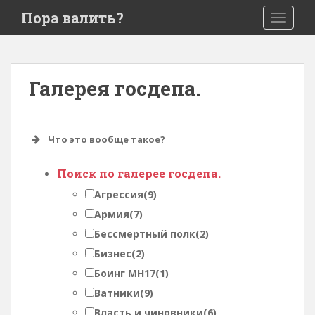
S
Пора валить?
TOGGLE
k
i
p
t
Галерея госдепа.
o
m
a
i
Что это вообще такое?
n
c
Поиск по галерее госдепа.
o
Агрессия
(9)
n
Армия
(7)
t
e
Бессмертный полк
(2)
n
Бизнес
(2)
t
Боинг MH17
(1)
Ватники
(9)
Власть и чиновники
(6)