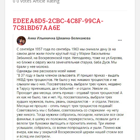
0 0 votes Article Rating
EDEEA8D5-2CBC-4C8F-99CA-
7C81BD67AA6E