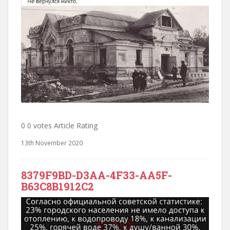
0 0 votes Article Rating
13th November 2020
8379F9BD-D3AA-4F33-AA5F-
B63C8B1912C2