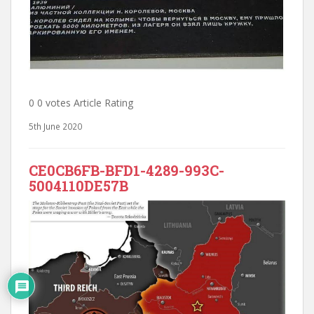
0 0 votes Article Rating
5th June 2020
CE0CB6FB-BFD1-4289-993C-
5004110DE57B