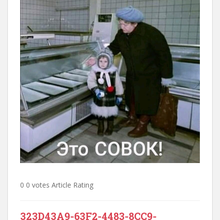
0 0 votes Article Rating
323D43A9-63F2-4483-8CC9-