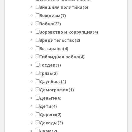
Внешняя политика
(6)
Вождизм
(7)
Война
(23)
Воровство и коррупция
(4)
Вредительство
(2)
Вытираны
(4)
Гибридная война
(4)
Госдеп
(1)
Грязь
(2)
Даунбасс
(1)
Демография
(1)
Деньги
(6)
Дети
(4)
Дороги
(2)
Доходы
(3)
Дума
(2)