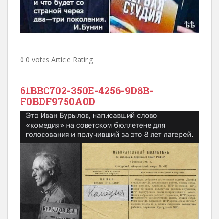
0 0 votes Article Rating
61BBC702-350E-4256-9D8B-
F0BDF9750A0D