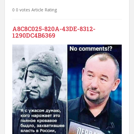
0 0 votes Article Rating
A8C8C025-820A-43DE-8312-
1290DC4B6369