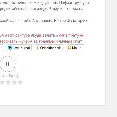
 молодым человеком и друзьями. Инфраструктура
ередвигайся на велосипеде. В другие города на
хой зарплатой в Австралии.. Но серьёзно, круче
ША
#
аспирантура
#
куда_валить
#
магистратура
верситеты
#
учеба_за_границей #личный опыт
e+
LiveJournal
Odnoklassniki
Mail.ru
0
rticle Rating