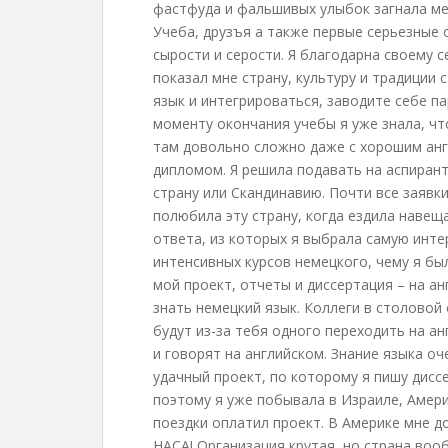
фастфуда и фальшивых улыбок загнала мен
Учеба, друзъя а также первые серьезные
сырости и серости. Я благодарна своему 
показал мне страну, культуру и традиции 
язык и интегрироваться, заводите себе пар
моменту окончания учебы я уже знала, чт
там довольно сложно даже с хорошим ан
дипломом. Я решила подавать на аспиран
страну или Скандинавию. Почти все заявк
полюбила эту страну, когда ездила навещ
ответа, из которых я выбрала самую инте
интенсивных курсов немецкого, чему я был
мой проект, отчеты и диссертация – на а
знать немецкий язык. Коллеги в столовой
будут из-за тебя одного переходить на а
и говорят на английском. Знание языка о
удачный проект, по которому я пишу дисс
поэтому я уже побывала в Израиле, Америк
поездки оплатил проект. В Америке мне д
НАСА! Организация крутая, но страна воо