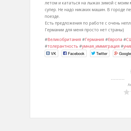
летом и кататься на лыжах зимой с моим
супер. Не надо никаких машин. В городе п
поезде.
Есть предложения по работе с очень непло
Германии для меня просто нет страны)
#
Великобритания
#
Германия
#
Европа
#
С
#
толерантность
#
умная_иммиграция
#
уни
VK
Facebook
Twitter
Googl
A