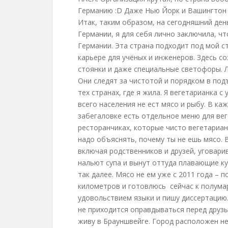
Германию :D Даже Нью Йорк и Вашингтон 
Итак, таким образом, на сегодняшний день
Германии, я для себя лично заключила, ч
Германии. Эта страна подходит под мой с
карьере для учёных и инженеров. Здесь с
стоянки и даже специальные светофоры. 
Они следят за чистотой и порядком в подъ
тех странах, где я жила. Я вегетарианка 
всего населения не ест мясо и рыбу. В к
забегаловке есть отдельное меню для вег
ресторанчиках, которые чисто вегетариан
надо объяснять, почему ты не ешь мясо. 
включая родственников и друзей, уговарив
нальют супа и вынут оттуда плавающие ку
так далее. Мясо не ем уже с 2011 года – п
километров и готовлюсь сейчас к полумар
удовольствием языки и пишу диссертацию.
не приходится оправдываться перед друзь
живу в Брауншвейге. Город расположен не