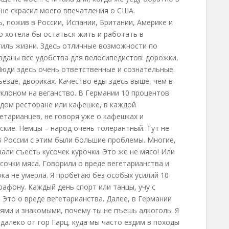
не скрасил моего впечатления о США.
, пожив в России, Испании, Британии, Америке и
то хотела бы остаться жить и работать в
тиль жизни. Здесь отличные возможности по
озданы все удобства для велосипедистов: дорожки,
Люди здесь очень ответственные и сознательные.
езде, двориках. Качество еды здесь выше, чем в
с уклоном на веганство. В Германии 10 процентов
аждом ресторане или кафешке, в каждой
етарианцев, не говоря уже о кафешках и
ские. Немцы – народ очень толерантный. Тут не
В России с этим были большие проблемы. Многие,
али съесть кусочек курочки. Это же не мясо! Или
сочки мяса. Говорили о вреде вегетарианства и
ока не умерла. Я пробегаю без особых усилий 10
афону. Каждый день спорт или танцы, учу с
 Это о вреде вегетарианства. Далее, в Германии
ями и знакомыми, почему ты не пъешь алкоголь. Я
далеко от гор Гарц, куда мы часто ездим в походы