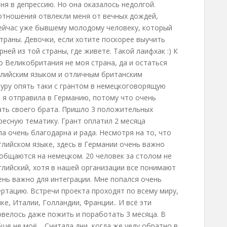
я в депрессию. Но она оказалось недолгой.
 отношения отвлекли меня от вечных дождей,
сейчас уже бывшему молодому человеку, который
страны. Девочки, если хотите поскорее выучить
ней из той страны, где живете. Такой лаифхак :) К
о Великобритания не моя страна, да и остаться
глийским языком и отличным британским
туру опять таки с грантом в немецкоговорящую
и я отправила в Германию, потому что очень
ать своего брата. Пришло 3 положительных
ресную тематику. Грант оплатил 2 месяца
а очень благодарна и рада. Несмотря на то, что
нглийском языке, здесь в Германии очень важно
 общаются на немецком. 20 человек за столом не
нглийский, хотя в нашей организации все понимают
чень важно для интеграции. Мне попался очень
ертацию. Встречи проекта проходят по всему миру,
е, Италии, Голландии, Франции.. И всё эти
овелось даже пожить и поработать 3 месяца. В
бще не моё… Считала дни, когда же уеду обратно в