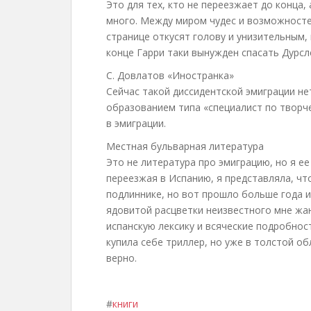
Это для тех, кто не переезжает до конца,
много. Между миром чудес и возможностей
странице откусят голову и унизительным,
конце Гарри таки вынужден спасать Дурсл
С. Довлатов «Иностранка»
Сейчас такой диссидентской эмиграции нет,
образованием типа «специалист по творч
в эмиграции.
Местная бульварная литература
Это не литература про эмиграцию, но я е
переезжая в Испанию, я представляла, чт
подлиннике, но вот прошло больше года 
ядовитой расцветки неизвестного мне жан
испанскую лексику и всяческие подробнос
купила себе триллер, но уже в толстой об
верно.
#
книги