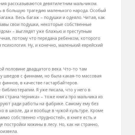
ения рассказываются девятилетним мальчиком.
ть в большую трагедию маленького народа. Особый
агажа. Весь багаж – подушки и одеяло. Читая, как
лавы свои подушки, некоторые собственные
удом» – выглядят уже блажью и преступным
чная, потому что передана ребенком, которого
психология. Ну, и конечно, маленький еврейский
й половине двадцатого века. Что-то там
у шведов с финнами, но была какая-то массовая
 финнов, в качестве гастарбайтеров.
е библиотерапии. Я уже писала, что у него в
ая страна Черника» – тоже книга про мальчика из
ируют ради работы на фабрике. Самому ему без
ко в школе, да и вообще в чужой культуре. Кроме
мимо собственно «трудностей», в книге есть и
 постройки хижины в лесу. Но, как ни странно,
оизвела.