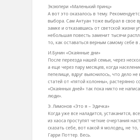
Экзюпери «Маленький принц»
А вот это оказалось в тему. Рекомендуетс
выбора. Сам Антуан тоже выбрал в свое 
замке и отказавшись от светской жизни у
небольшая повесть заменит тысячи распл
то, как оставаться верным самому себе в
И.Бунин «Окаянные дни»
После переезда нашей семьи, через неск
а еще через пару месяцев, когда населен
пепелище, вдруг выяснилось, что дело не 
статей от «пятой колонны», растерянно 
«Окаянных дней» так пока никто не написа
люди».
Э. Лимонов «Это я – Эдичка»
Когда уже все наладится, устаканится, вс
из хаоса проступят четкие очертания нас
сказать себе, вот какой я молодец, не то,
Гарри Поттер. Весь.