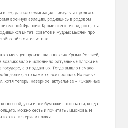
я всем, для кого эмиграция – результат долгого
время военную авиацию, родившись в родовом
поительной Франции. Кроме всего очевидного, эта
одившихся цитат, советов и мудрых мыслей про
 любых обстоятельствах.
олько месяцев произошла аннексия Крыма Россией,
ие возликовало и исполнило ритуальные пляски на
в государе, а в подданных. Тогда вышло немало
сообщающих, что кажется все пропало. Но новых
л, хотя теперь, наверное, актуальнее – «Окаянные
е концы сойдутся и все бумажки закончатся, когда
тоящего, можно сесть и почитать Лимонова. И
 что этот истерик и плакса.