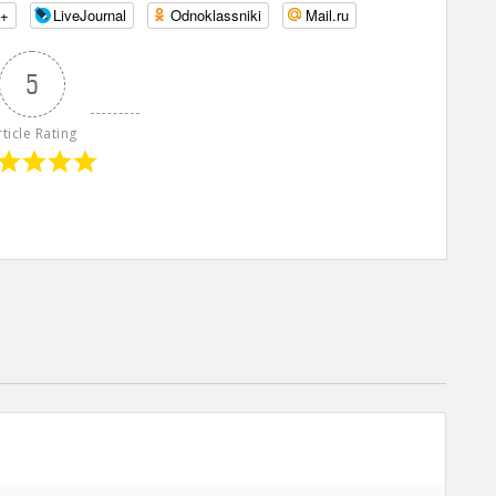
e+
LiveJournal
Odnoklassniki
Mail.ru
5
rticle Rating