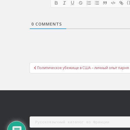
{
0
COMMENTS
Post
Политическое убежище в США – личный опыт парня в 
navigation
Русскоязычный каталог во Франции