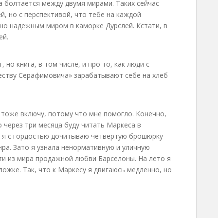
 а болтается между двумя мирами. Таких сейчас
, но с перспективой, что тебе на каждой
 но надежным миром в каморке Дурслей. Кстати, в
ей.
 но книга, в том числе, и про то, как люди с
еству Серафимовича» зарабатывают себе на хлеб
е тоже включу, потому что мне помогло. Конечно,
о через три месяца буду читать Маркеса в
и я с гордостью дочитываю четвертую брошюрку
ра. Зато я узнала ненормативную и уличную
ти из мира продажной любви Барселоны. На лето я
ложке. Так, что к Маркесу я двигаюсь медленно, но