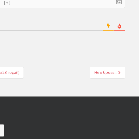
}
[+]
23 года(!)
Не в бровь…