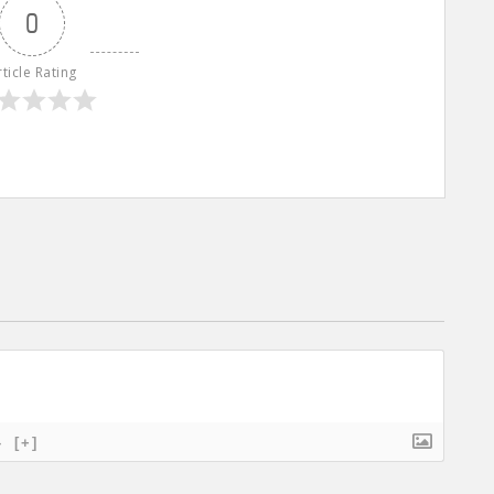
0
rticle Rating
}
[+]