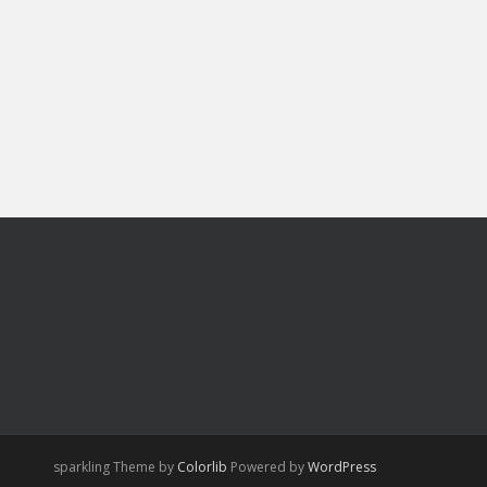
sparkling Theme by
Colorlib
Powered by
WordPress