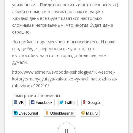
униженным… Придется просить (часто незнакомых)
людей о помощи в самых простых ситуациях.
Каждый день все будет казаться настолько
сложным и непривычным, что иногда будет даже
страшно.
Но пройдет пара месяцев, и вы освоитесь. И ваше
сердце будет переполнять чувство, что
вы способны на что-то гораздо большее, чем
думали.
http://www.adme.ru/svoboda-psihologiya/10-veschej-
kotorye-menyayutsya-kak-tolko-vy-nachinaete-zhit-za-
rubezhom-920210/
#эмиграция #перемены
VK
Facebook
Twitter
Google+
LiveJournal
Odnoklassniki
Mail.ru
0