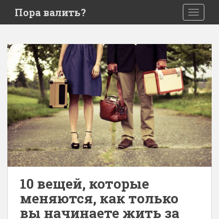
S
Пора валить?
TOGGLE
k
i
p
t
o
m
a
i
n
c
o
n
t
e
n
10 вещей, которые
t
меняются, как только
вы начинаете жить за