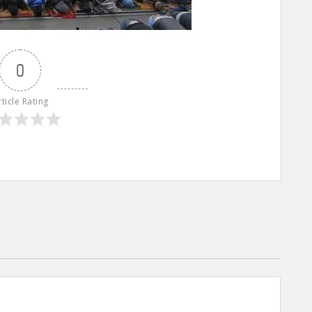
0
rticle Rating