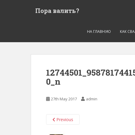
S
Пора валить?
k
i
p
t
НА ГЛАВНУЮ
КАК СВ
o
m
a
i
n
12744501_9587817441
c
0_n
o
n
t
27th May 2017
admin
e
n
t
Previous