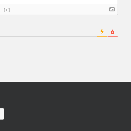
}
[+]