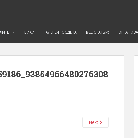
АЛИТЬ
ВИКИ
ГАЛЕРЕЯ ГОСДЕПА
ВСЕ СТАТЬИ:
ОРГАНИЗ
59186_93854966480276308
Next