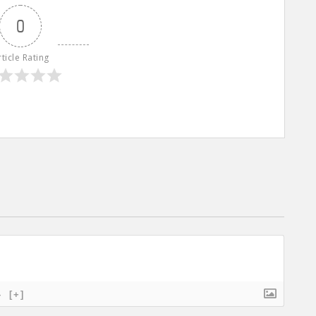
0
rticle Rating
}
[+]