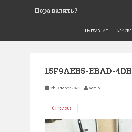
S
Пора валить?
k
i
p
t
НА ГЛАВНУЮ
КАК СВ
o
m
a
i
n
15F9AEB5-EBAD-4DB
c
o
n
8th October 2021
admin
t
e
n
Previous
t