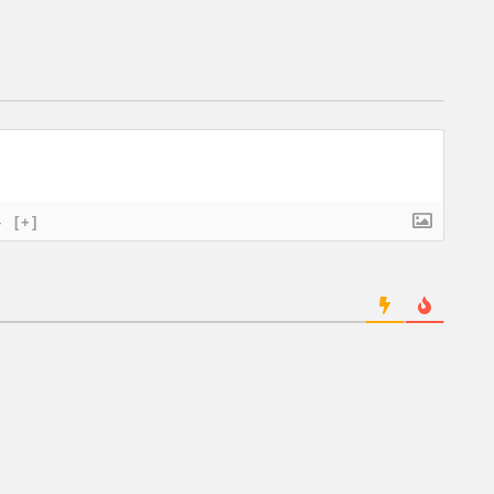
}
[+]