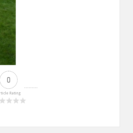
0
rticle Rating