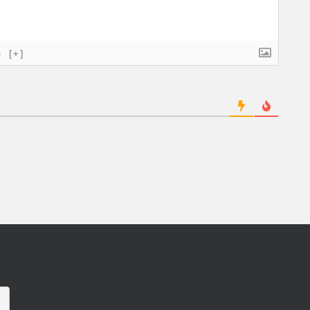
}
[+]