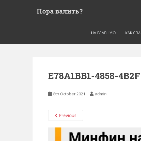
S
Пора валить?
k
i
p
t
НА ГЛАВНУЮ
КАК СВ
o
m
a
i
n
E78A1BB1-4858-4B2
c
o
n
8th October 2021
admin
t
e
n
Previous
t