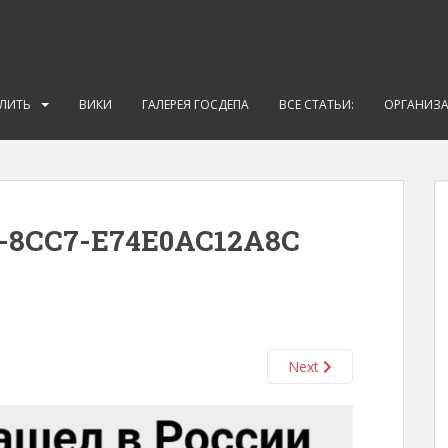
АЛИТЬ
ВИКИ
ГАЛЕРЕЯ ГОСДЕПА
ВСЕ СТАТЬИ:
ОРГАНИЗ
F-8CC7-E74E0AC12A8C
Next