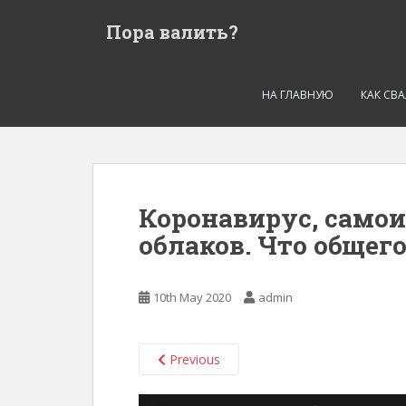
S
Пора валить?
k
i
p
t
НА ГЛАВНУЮ
КАК СВ
o
m
a
i
n
Коронавирус, самои
c
облаков. Что общего
o
n
t
10th May 2020
admin
e
n
t
Previous