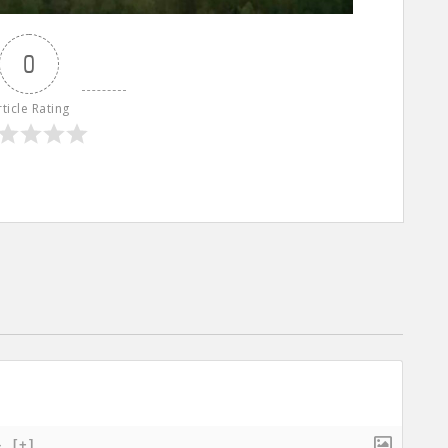
0
rticle Rating
}
[+]