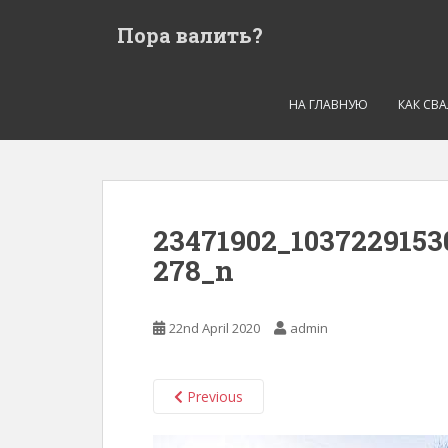
S
Пора валить?
k
i
p
t
НА ГЛАВНУЮ
КАК СВ
o
m
a
i
n
23471902_1037229153
c
278_n
o
n
t
22nd April 2020
admin
e
n
t
Previous