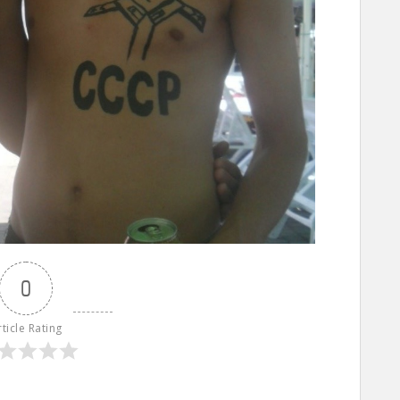
0
rticle Rating