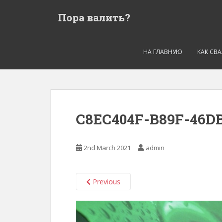
S
Пора валить?
k
i
p
t
НА ГЛАВНУЮ
КАК СВ
o
m
a
i
n
C8EC404F-B89F-46DB
c
o
n
2nd March 2021
admin
t
e
n
Previous
t