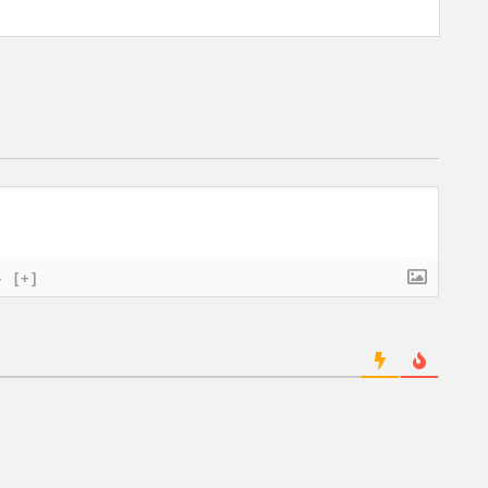
}
[+]