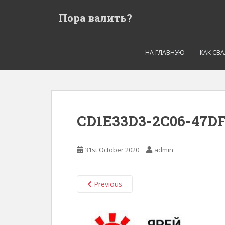
S
Пора валить?
k
i
p
t
НА ГЛАВНУЮ
КАК СВ
o
m
a
i
n
CD1E33D3-2C06-47D
c
o
n
31st October 2020
admin
t
e
n
Previous
t