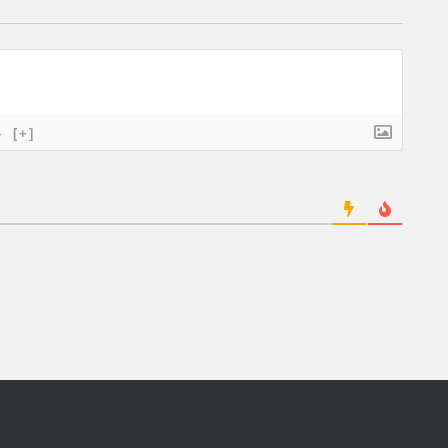
}
[+]