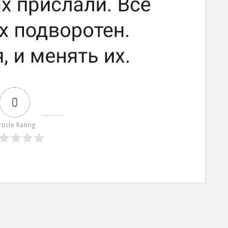
0
rticle Rating