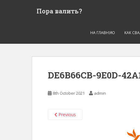
S
Пора валить?
k
i
p
t
НА ГЛАВНУЮ
КАК СВ
o
m
a
i
n
DE6B66CB-9E0D-42A
c
o
n
8th October 2021
admin
t
e
n
Previous
t