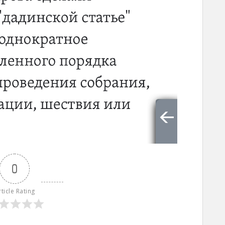
0
rticle Rating