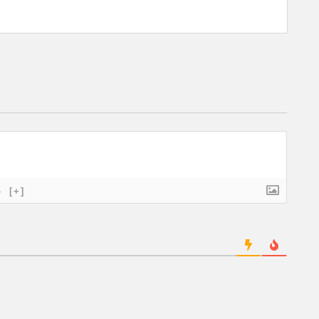
}
[+]