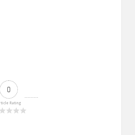
0
rticle Rating