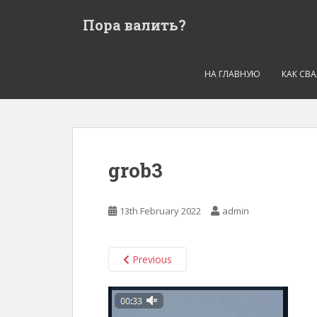
S
Пора валить?
k
i
p
t
НА ГЛАВНУЮ
КАК СВ
o
m
a
i
n
grob3
c
o
n
13th February 2022
admin
t
e
n
Previous
t