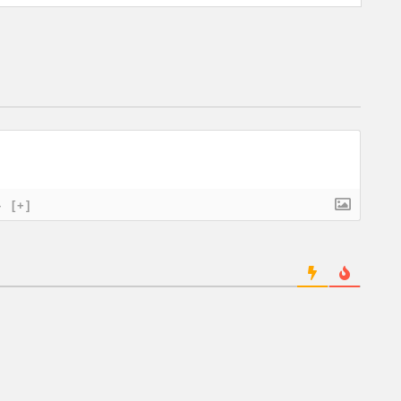
}
[+]