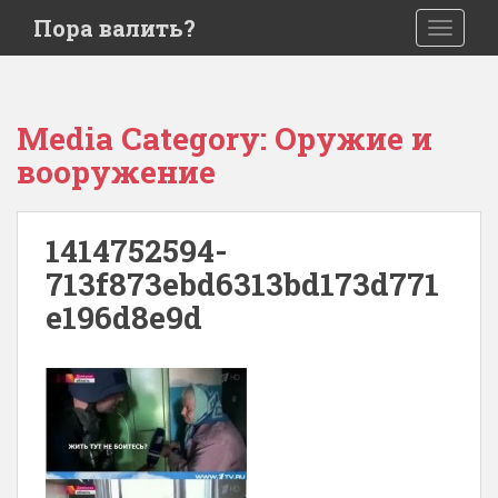
S
Пора валить?
TOGGLE
k
i
p
t
Media Category:
Оружие и
o
вооружение
m
a
i
1414752594-
n
c
713f873ebd6313bd173d771
o
e196d8e9d
n
t
e
n
t