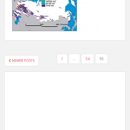
POSTS
1
…
54
55
NEWER POSTS
NAVIGATION