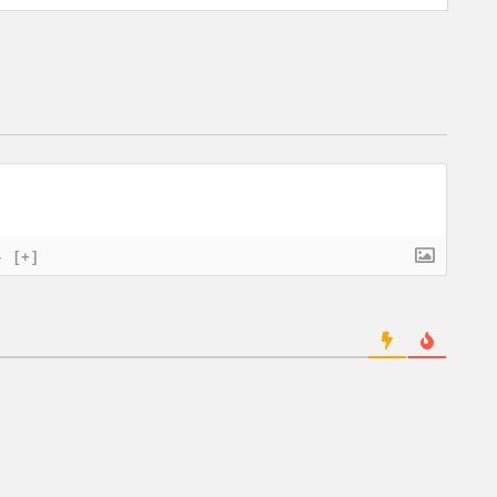
}
[+]