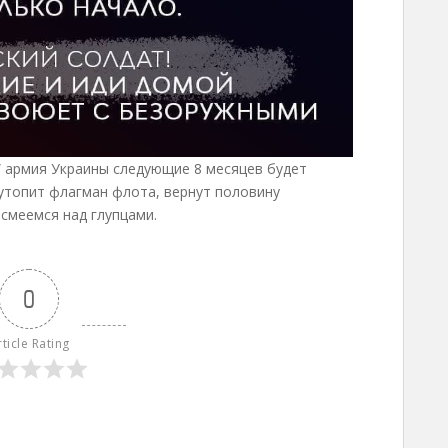
” армия Украины следующие 8 месяцев будет
 утопит флагман флота, вернут половину
смеемся над глупцами.
0
rticle Rating