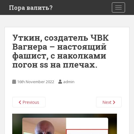
S
Пора валить?
TOGGLE
k
i
p
t
Уткин, создатель ЧВК
o
Вагнера – настоящий
m
a
фашист, с наколками
i
погон ss на плечах.
n
c
o
16th November 2022
admin
n
t
e
Previous
Next
n
t