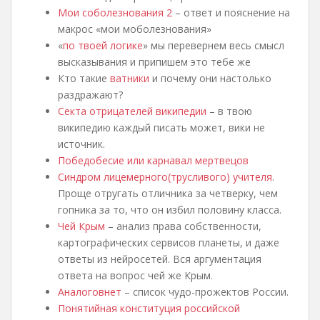
Мои соболезнования 2
– ответ и пояснение на
макрос «мои моболезнования»
«
по твоей логике
» мы перевернем весь смысл
высказывания и припишем это тебе же
Кто такие
ватники
и почему они настолько
раздражают?
Секта отрицателей википедии
– в твою
википедию каждый писать может, вики не
источник.
Победобесие или карнавал мертвецов
Синдром лицемерного(трусливого) учителя
.
Проще отругать отличника за четверку, чем
гопника за то, что он избил половину класса.
Чей Крым
– анализ права собственности,
картографических сервисов планеты, и даже
ответы из нейросетей. Вся аргументация
ответа на вопрос чей же Крым.
Аналоговнет
– список чудо-прожектов России.
Понятийная конституция российской