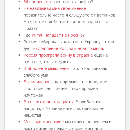
86 процентов
точна ли эта цифра?
Не навязывай мне своё мнение
–
поразительно часто я слышу это от ватников.
Но что же в действительности значит эта
фраза?
Где
Китай нападет на Россию
?
Россия собиралась захватить Украину за три
дня.
Наступление России и нового мира
.
Россия проиграла войну в Украине
еще не
начав ее, только факты.
Шаблонное мышление
– золотой признак
слабого ума
Высмеивание
– как аргумент в споре, мне
стало смешно – значит твой аргумент
ничтожен
Во всех странах нацисты!
В прибалтике
нацисты, в Украине нацисты, одни мы не
нацисты!
Мы люди маленькие
мы ничего не решаем и
никто нигде не решает, кроме масонов.