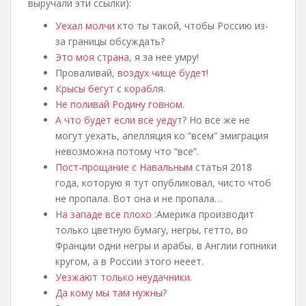
выручали эти ссылки):
Уехал молчи
кто ты такой, чтобы Россию из-
за границы обсуждать?
Это моя страна
, я за нее умру!
Проваливай,
воздух чище будет
!
Крысы бегут с корабля
.
Не поливай Родину говном
.
А что будет если все уедут
? Но все же не
могут уехать, апелляция ко “всем” эмиграция
невозможна потому что “все”.
Пост-прощание с Навальным
статья 2018
года, которую я тут опубликовал, чисто чтоб
не пропала. Вот она и не пропала…
На западе все плохо
:Америка производит
только цветную бумагу, негры, гетто, во
Франции одни негры и арабы, в Англии гопники
кругом, а в России этого нееет.
Уезжают только неудачники
.
Да кому мы там нужны
?