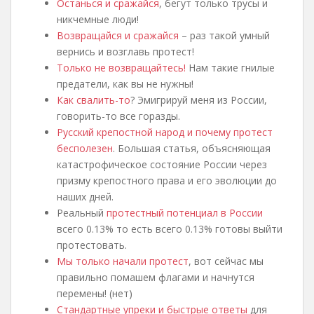
Останься и сражайся
, бегут только трусы и
никчемные люди!
Возвращайся и сражайся
– раз такой умный
вернись и возглавь протест!
Только не возвращайтесь!
Нам такие гнилые
предатели, как вы не нужны!
Как свалить-то
? Эмигрируй меня из России,
говорить-то все горазды.
Русский крепостной народ и почему протест
бесполезен
. Большая статья, объясняющая
катастрофическое состояние России через
призму крепостного права и его эволюции до
наших дней.
Реальный
протестный потенциал в России
всего 0.13% то есть всего 0.13% готовы выйти
протестовать.
Мы только начали протест
, вот сейчас мы
правильно помашем флагами и начнутся
перемены! (нет)
Стандартные упреки и быстрые ответы
для