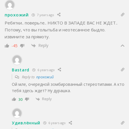
прохожий
7 years ago
Ребятки.. поверьте.. НИКТО В ЗАПАДЕ ВАС НЕ ЖДЕТ..
Потому, что вы голытьба и неотесанное быдло.
извините за прямоту.
Reply
-45
Bastard
6 years ago
Reply to
прохожий
Ой мле, очередной зомбированный стереотипами. А кто
тебя здесь ждет? Ну дурашка.
Reply
30
Удивлённый
6 years ago