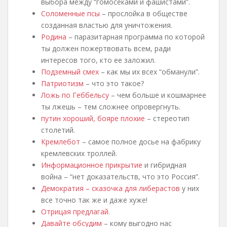
выбора между “гомосеками и фашистами”.
Соломенные псы
– прослойка в обществе
созданная властью для уничтожения.
Родина
– паразитарная программа по которой
ты должен пожертвовать всем, ради
интересов того, кто ее заложил.
Подземный смех
– как мы их всех “обманули”.
Патриотизм
– что это такое?
Ложь по Геббельсу
– чем больше и кошмарнее
ты лжешь – тем сложнее опровергнуть.
путин хороший, бояре плохие
– стереотип
столетий.
Кремлебот
– самое полное досье на фабрику
кремлевских троллей.
Информационное прикрытие
и гибридная
война – “нет доказательств, что это Россия”.
Демократия – сказочка для либерастов
у них
все точно так же и даже хуже!
Отрицая предлагай
.
Давайте обсудим
– кому выгодно нас