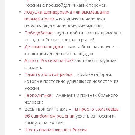
России не произойдет никаких перемен.
Ловушка Шендеровича или высмеивание
нормальности
– как унижать человека
проявляющего человеческие чувства.
Победобесие
– культ войны – сотни примеров
того, что Россия поехала крышей.
Детские площадки
– самая большая в рунете
коллекция ада детских площадок
А что с Россией не так?
хлоп-хлоп голубыми
глазами.
Память золотой рыбки
– комментаторам,
которые постоянно удивляются новостям из
России.
Геополитика
– лженаука и признак больного
человека
Весь твой сайт лажа –
ты просто сожалеешь
об ошибочном решении
уехать из России и
самоутешаеся так!
Шесть правил жизни в России