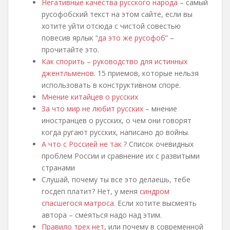
Негативные качества русского народа
– самый
русофобский текст на этом сайте, если вы
хотите уйти отсюда с чистой совестью
повесив ярлык “
да это же русофоб
” –
прочитайте это.
Как спорить – руководство для истинных
джентльменов.
15 приемов, которые нельзя
использовать в конструктивном споре.
Мнение китайцев о русских
За что мир не любит русских
– мнение
иностранцев о русских, о чем они говорят
когда ругают русских, написано до войны.
А что с Россией не так
? Список очевидных
проблем России и сравнение их с развитыми
странами
Слушай, почему ты все это делаешь, тебе
госдеп платит? Нет, у меня
синдром
спасшегося матроса
. Если хотите высмеять
автора – смеяться надо над этим.
Правило трех нет
, или почему в современной