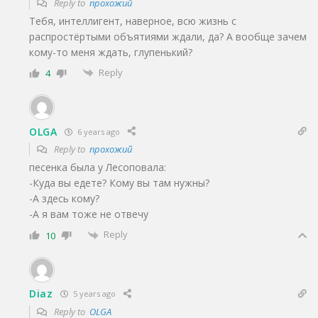
Reply to
прохожий
Тебя, интеллигент, наверное, всю жизнь с
распростёртыми объятиями ждали, да? А вообще зачем
кому-то меня ждать, глупенький?
Reply
4
OLGA
6 years ago
Reply to
прохожий
песенка была у Лесоповала:
-Куда вы едете? Кому вы там нужны?
-А здесь кому?
-А я вам тоже не отвечу
Reply
10
Diaz
5 years ago
Reply to
OLGA