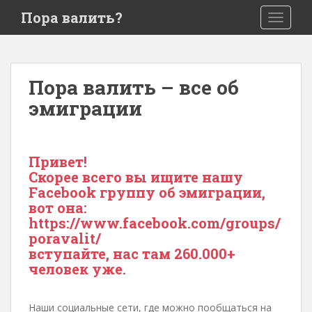
S
Пора валить?
TOGGLE
k
i
p
t
Пора валить – все об
o
эмиграции
m
a
i
n
Привет!
c
Скорее всего вы ищите нашу
o
Facebook группу об эмиграции,
n
вот она:
t
https://www.facebook.com/groups/
e
poravalit/
n
вступайте, нас там 260.000+
t
человек уже.
Наши социальные сети, где можно пообщаться на