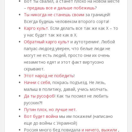
Вот ты свалил, а станет плохо на новом месте
–
предашь все и дальше побежишь
?
Ты никогда не станешь своим
за границей!
Всегда будешь человеком второго сорта!
Карго культ
. Если делать все так же как Х – то
у нас будет так же как в Х.
Обратный карго культ
и аутотренинг. Любой
папуас-людоед уверен, что белые люди не
могут не есть людей, просто они их очень
незаметно едят и этот факт виртуозно
скрывают.
Этот народ не победить
!
Начни с себя
, покрась подъезд. Не лезь,
малыш в политику, давай, учись молчать.
Да ты русофоб
! Как ты посмел не любить
русских?!!
Путин плох, но лучше нет
.
Вот будет война
мы им покажем! (написано
еще до войны с Украиной)
Россия много бед повидала
и ничего, выжили
,