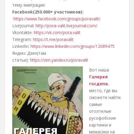
тему эмиграции:
Facebook(250.000+ участников):
https://www.facebook.com/groups/poravalit/
LiveJournal:
http://pora-valit.livejournal.com/
Vkontakte:
https://vk.com/pora.valit
Telegram:
https://t.me/poravalit
LinkedIn:
https://www.linkedin.com/groups/12089475
Яндекс Дзен(там
статьи):
https://zen.yandex.ru/poravalit
Вот наша
Галерея
госдепа
,
место, где вы
сможете найти
самые
оголтелые
русофобские
картинки и
мемасики на