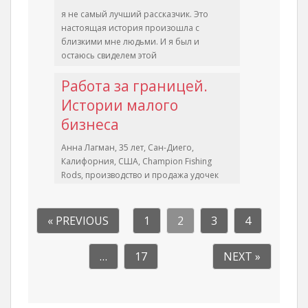
я не самый лучший рассказчик. Это
настоящая история произошла с
близкими мне людьми. И я был и
остаюсь свиделем этой
Работа за границей.
Истории малого
бизнеса
Анна Лагман, 35 лет, Сан-Диего,
Калифорния, США, Champion Fishing
Rods, производство и продажа удочек
Сноб: Как вы оказались в Америке?
« PREVIOUS
1
2
3
4
…
17
NEXT »