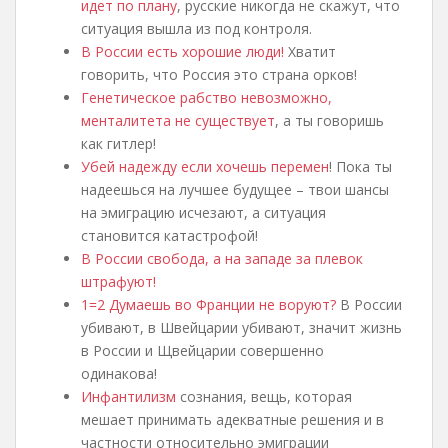
идет по плану
, русские никогда не скажут, что
ситуация вышла из под контроля.
В России есть хорошие люди!
Хватит
говорить, что Россия это страна орков!
Генетическое рабство невозможно,
менталитета не существует
, а ты говоришь
как гитлер!
Убей надежду если хочешь перемен
! Пока ты
надеешься на лучшее будущее – твои шансы
на эмиграцию исчезают, а ситуация
становится катастрофой!
В России свобода, а на западе за плевок
штрафуют!
1=2 Думаешь во Франции не воруют?
В России
убивают, в Швейцарии убивают, значит жизнь
в России и Щвейцарии совершенно
одинакова!
Инфантилизм
сознания, вещь, которая
мешает принимать адекватные решения и в
частности относительно эмиграции