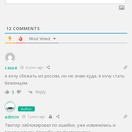
12
COMMENTS
Most Voted
саша
4 years ago
я хочу сбежать из россии, но не знаю куда. я хочу стать
беженцем.
Reply
5
Author
admin
7 years ago
Твитер заблокировал по ошибке, уже извинились и
восстановили. Спасибо что беспокоились.